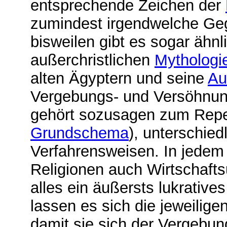
entsprechende Zeichen der
zumindest irgendwelche Geg
bisweilen gibt es sogar ähn
außerchristlichen
Mythologi
alten Ägyptern und seine
Au
Vergebungs- und Versöhnung
gehört sozusagen zum Repert
Grundschema
), unterschiedl
Verfahrensweisen. In jedem 
Religionen auch Wirtschaft
alles ein äußersts lukrative
lassen es sich die jeweilig
damit sie sich der Vergebung