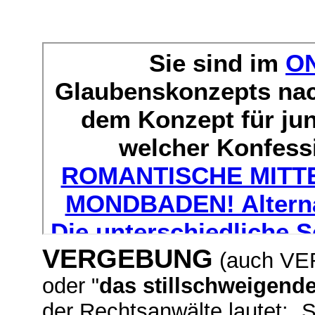
VERGEBUNG
(auch V
oder "
das stillschweigend
der Rechtsanwälte lautet: „