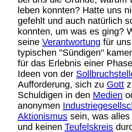
leben konnten? Hatte uns ni
gefehlt und auch natürlich s
konnten, um was es ging? W
seine
Verantwortung
für uns
typischen "Sündigen" kamen
für das Erlebnis einer Phas
Ideen von der
Sollbruchstell
Aufforderung, sich zu
Gott
z
Schuldigen in den
Medien
od
anonymen
Industriegesellsc
Aktionismus
sein, was alles 
und keinen
Teufelskreis
durc