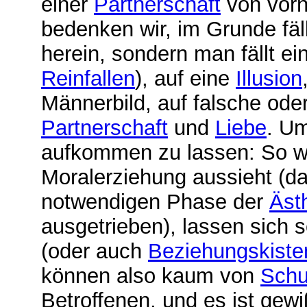
einer
Partnerschaft
von vorn
bedenken wir, im Grunde fäl
herein, sondern man fällt ei
Reinfallen
), auf eine
Illusion
Männerbild, auf falsche ode
Partnerschaft
und
Liebe
. U
aufkommen zu lassen: So wi
Moralerziehung aussieht (da
notwendigen Phase der
Äst
ausgetrieben), lassen sich 
(oder auch
Beziehungskiste
können also kaum von
Schu
Betroffenen, und es ist gew