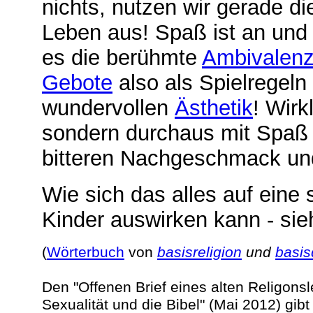
nichts, nutzen wir gerade di
Leben aus! Spaß ist an und f
es die berühmte
Ambivalen
Gebote
also als Spielregeln 
wundervollen
Ästhetik
! Wirk
sondern durchaus mit Spaß 
bitteren Nachgeschmack und 
Wie sich das alles auf eine 
Kinder auswirken kann - sie
(
Wörterbuch
von
basisreligion
und
basi
Den "Offenen Brief eines alten Religons
Sexualität und die Bibel" (Mai 2012) gib