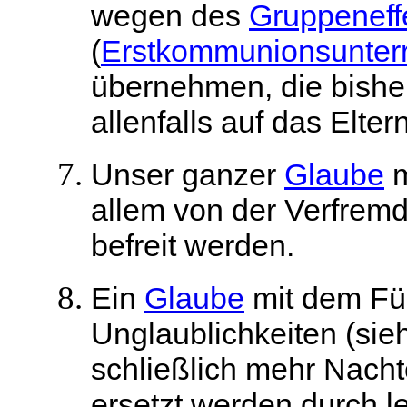
wegen des
Gruppeneff
(
Erstkommunionsunterr
übernehmen, die bish
allenfalls auf das Elte
Unser ganzer
Glaube
m
allem von der Verfrem
befreit werden.
Ein
Glaube
mit dem Für
Unglaublichkeiten (si
schließlich mehr Nacht
ersetzt werden durch l