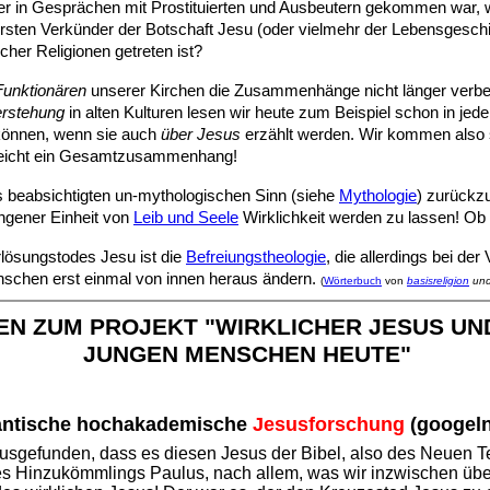
n Gesprächen mit Prostituierten und Ausbeutern gekommen war, wird u
rsten Verkünder der Botschaft Jesu (oder vielmehr der Lebensgeschic
cher Religionen getreten ist?
unktionären
unserer Kirchen die Zusammenhänge nicht länger verber
erstehung
in alten Kulturen lesen wir heute zum Beispiel schon in je
 können, wenn sie auch
über Jesus
erzählt werden. Wir kommen also sc
ielleicht ein Gesamtzusammenhang!
us beabsichtigten un-mythologischen Sinn (siehe
Mythologie
) zurückz
ngener Einheit von
Leib und Seele
Wirklichkeit werden zu lassen! Ob d
Erlösungstodes Jesu ist die
Befreiungstheologie
, die allerdings bei de
enschen erst einmal von innen heraus ändern.
(
Wörterbuch
von
basisreligion
un