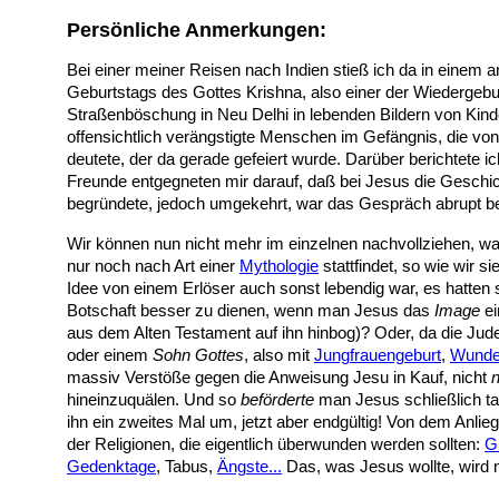
Persönliche Anmerkungen:
Bei einer meiner Reisen nach Indien stieß ich da in einem an
Geburtstags des Gottes Krishna, also einer der Wiedergeb
Straßenböschung in Neu Delhi in lebenden Bildern von Kind
offensichtlich verängstigte Menschen im Gefängnis, die v
deutete, der da gerade gefeiert wurde. Darüber berichtete
Freunde entgegneten mir darauf, daß bei Jesus die Geschic
begründete, jedoch umgekehrt, war das Gespräch abrupt b
Wir können nun nicht mehr im einzelnen nachvollziehen, w
nur noch nach Art einer
Mythologie
stattfindet, so wie wir 
Idee von einem Erlöser auch sonst lebendig war, es hatten
Botschaft besser zu dienen, wenn man Jesus das
Image
ei
aus dem Alten Testament auf ihn hinbog)? Oder, da die Jud
oder einem
Sohn Gottes
, also mit
Jungfrauengeburt
,
Wunde
massiv Verstöße gegen die Anweisung Jesu in Kauf, nicht
n
hineinzuquälen. Und so
beförderte
man Jesus schließlich t
ihn ein zweites Mal um, jetzt aber endgültig! Von dem Anli
der Religionen, die eigentlich überwunden werden sollten:
G
Gedenktage
, Tabus,
Ängste...
Das, was Jesus wollte, wird n