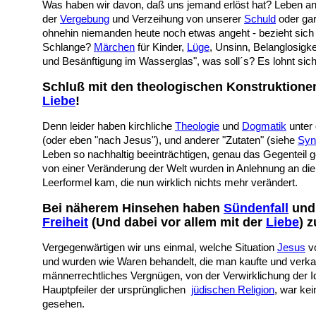
Was haben wir davon, daß uns jemand erlöst hat? Leben andere
der
Vergebung
und Verzeihung von unserer
Schuld
oder gar
ohnehin niemanden heute noch etwas angeht - bezieht sic
Schlange?
Märchen
für Kinder,
Lüge
, Unsinn, Belanglosigk
und Besänftigung im Wasserglas", was soll´s? Es lohnt sich 
Schluß mit den theologischen Konstruktionen
Liebe
!
Denn leider haben kirchliche
Theologie
und
Dogmatik
unter
(oder eben "nach Jesus"), und anderer "Zutaten" (siehe
Syn
Leben so nachhaltig beeinträchtigen, genau das Gegenteil 
von einer Veränderung der Welt wurden in Anlehnung an die
Leerformel kam, die nun wirklich nichts mehr verändert.
Bei näherem Hinsehen haben
Sündenfall
un
Freiheit
(Und dabei vor allem mit der
Liebe
) z
Vergegenwärtigen wir uns einmal, welche Situation
Jesus
vo
und wurden wie Waren behandelt, die man kaufte und verkau
männerrechtliches Vergnügen, von der Verwirklichung der I
Hauptpfeiler der ursprünglichen
jüdischen Religion
, war ke
gesehen.