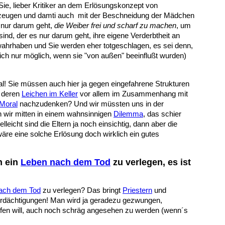
e, lieber Kritiker an dem Erlösungskonzept von
berzeugen und damti auch mit der Beschneidung der Mädchen
 nur darum geht,
die Weiber frei und scharf zu machen
, um
sind, der es nur darum geht, ihre eigene Verderbtheit an
 wahrhaben und Sie werden eher totgeschlagen, es sei denn,
lich nur möglich, wenn sie "von außen" beeinflußt wurden)
al! Sie müssen auch hier ja gegen eingefahrene Strukturen
n deren
Leichen im Keller
vor allem im Zusammenhang mit
Moral
nachzudenken? Und wir müssten uns in der
n wir mitten in einem wahnsinnigen
Dilemma
, das schier
icht sind die Eltern ja noch einsichtig, dann aber die
äre eine solche Erlösung doch wirklich ein gutes
n ein
Leben nach dem Tod
zu verlegen, es ist
ach dem Tod
zu verlegen? Das bringt
Priestern
und
rdächtigungen! Man wird ja geradezu gezwungen,
lfen will, auch noch schräg angesehen zu werden (wenn´s