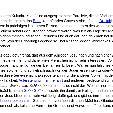
deren Kulturkreis auf eine ausgesprochene Parallele, die als Vorlage 
urten des gegen das
Böse
kämpfenden Gottes Vishnu (siehe
Dreifalti
ern in prächtigen Kostümen Episoden aus dem Leben des wiedergebor
on einem schaurigen Drachen bewacht waren, was ich als Lage der M
 ich dann meinen indischen Freunden und auch darüber, daß man bei u
hte (von der Erlösung) Legende sei, bei Krishna jedoch Wirklichkeit
eendet.
as dazu geführt hat, daß aus dem Anliegen Jesu nach und nach eher 
sie heute kennen und daher viele Menschen nicht mehr interessiert. V
 sogar manche Könige den Beinamen "Erlöser". War es nun falsches V
nes solchen und schließlich auch von den Juden ersehnten Erlöser-
en diese
Beweise
nicht akzeptierten, ihn für die anderen Völker mit 
r
-Tätigkeit,
Auferstehung
,
Himmelfahrt
und anderem bedeutend zu m
euen Wein in alte Schläuche
zu füllen, also nicht den Wein seiner ne
atsächlich zum
Sohn Gottes
, machte ihn damit zur Kultfigur und enth
egen Jesu blieb nicht mehr viel übrig, dafür gab und gibt es immer n
laubensbekenntnis
, Geschichten von überirdischen Mächten, Glaube
ur noch als kultische Formel im Gottesdienst verwendet: "...er kam, d