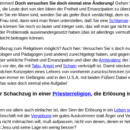
stimmen!
Doch versuchen Sie doch einmal eine Änderung!
Gehen Si
, die Leute dort von den Ideen der Freiheit und Emanzipation zu ü
nn Sie ein Mann sind, werden Sie als
geiler Bock
verdächtigt, dem es
Frau sind, dann wird man Ihnen unterstellen, daß Sie eine
Schlampe
 können Sie noch so lauter und integer sein, das will man gar nicht
t der Problematik auseinandergesetzt haben (das ist allerdings vermut
leicht beitragen können.
nen Bezug zum Religiösen möglich? Auch hier: Versuchen Sie´s doch m
eologen und Pädagogen (und andere) zurechtgelegt haben, und gege
 über wirkliche Freiheit und Emanzipation und über die
Ambivalenz
der
 vor der, die mit
Tabu
,
Angst
und
Scham
verknüpft ist. Damit stecke
olchen Konzepten eines Lehrers von vornherein zurückschrecken (vielle
hon immer im Gefängnis und in den U.S.A. mit beiden Füßen! Dabei w
 Das wäre doch einmal eine Aufgabe!
er Schachzug in einer
Priesterreligion
, die Erlösung i
rn vor allem auch einfacher ist, den Sinn der Erlösung in ein
Leben n
Geschäft mit der
Vergebung
ein gutes Auskommen statt Ärger und Ve
 nicht mitmachen will, muß aufpassen, nicht von denen, denen er he
eit Jesu und seine Lage ein wenig besser?