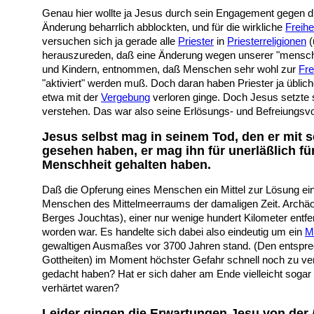
Genau hier wollte ja Jesus durch sein Engagement gegen 
Änderung beharrlich abblockten, und für die wirkliche
Freihe
versuchen sich ja gerade alle
Priester
in
Priesterreligionen
(
herauszureden, daß eine Änderung wegen unserer "menschl
und Kindern, entnommen, daß Menschen sehr wohl zur
Fre
"aktiviert" werden muß. Doch daran haben Priester ja üblich
etwa mit der
Vergebung
verloren ginge. Doch Jesus setzte s
verstehen. Das war also seine Erlösungs- und Befreiungsv
Jesus selbst mag in seinem Tod, den er mit 
gesehen haben, er mag ihn für unerläßlich f
Menschheit gehalten haben.
Daß die Opferung eines Menschen ein Mittel zur Lösung ein
Menschen des Mittelmeerraums der damaligen Zeit. Archäol
Berges Jouchtas), einer nur wenige hundert Kilometer entfe
worden war. Es handelte sich dabei also eindeutig um ein
M
gewaltigen Ausmaßes vor 3700 Jahren stand. (Den entspr
Gottheiten) im Moment höchster Gefahr schnell noch zu ve
gedacht haben? Hat er sich daher am Ende vielleicht sogar e
verhärtet waren?
Leider gingen die Erwartungen Jesu von der