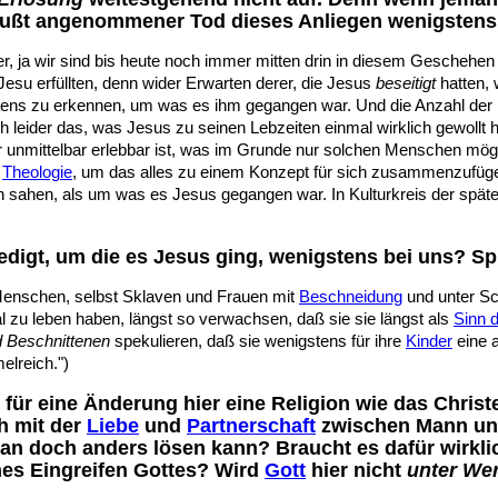
wußt angenommener Tod dieses Anliegen wenigstens a
er, ja wir sind bis heute noch immer mitten drin in diesem Gescheh
esu erfüllten, denn wider Erwarten derer, die Jesus
beseitigt
hatten, 
ns zu erkennen, um was es ihm gegangen war. Und die Anzahl der 
h leider das, was Jesus zu seinen Lebzeiten einmal wirklich gewollt
unmittelbar erlebbar ist, was im Grunde nur solchen Menschen möglic
e
Theologie
, um das alles zu einem Konzept für sich zusammenzufüge
in sahen, als um was es Jesus gegangen war. In Kulturkreis der spät
edigt, um die es Jesus ging, wenigstens bei uns? Sp
Menschen, selbst Sklaven und Frauen mit
Beschneidung
und unter Sch
l zu leben haben, längst so verwachsen, daß sie sie längst als
Sinn 
 Beschnittenen
spekulieren, daß sie wenigstens für ihre
Kinder
eine a
melreich.")
für eine Änderung hier eine Religion wie das Christe
h mit der
Liebe
und
Partnerschaft
zwischen Mann und
man doch anders lösen kann? Braucht es dafür wirkl
ines Eingreifen Gottes? Wird
Gott
hier nicht
unter Wer