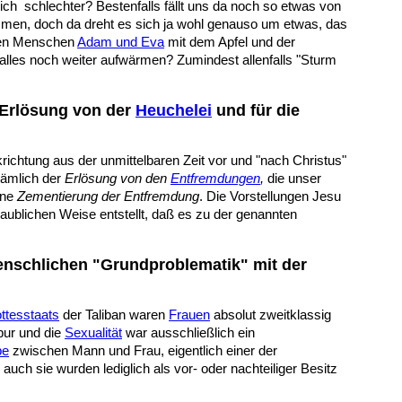
ich schlechter? Bestenfalls fällt uns da noch so etwas von
en, doch da dreht es sich ja wohl genauso um etwas, das
sten Menschen
Adam und Eva
mit dem Apfel und der
 alles noch weiter aufwärmen? Zumindest allenfalls "Sturm
 Erlösung von der
Heuchelei
und für die
krichtung aus der unmittelbaren Zeit vor und "nach Christus"
nämlich der
Erlösung von den
Entfremdungen
,
die unser
ine
Zementierung der Entfremdung
. Die Vorstellungen Jesu
aublichen Weise entstellt, daß es zu der genannten
enschlichen "Grundproblematik" mit der
ttesstaats
der Taliban waren
Frauen
absolut zweitklassig
pur und die
Sexualität
war ausschließlich ein
be
zwischen Mann und Frau, eigentlich einer der
uch sie wurden lediglich als vor- oder nachteiliger Besitz