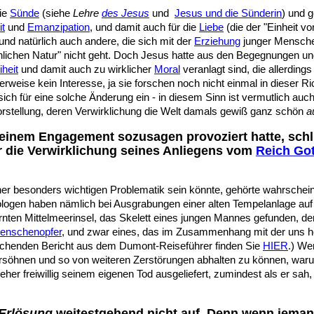
die
Sünde
(siehe
Lehre
des Jesus
und
Jesus und die Sünderin
) und 
it
und
Emanzipation
, und damit auch für die
Liebe
(die der "Einheit v
und natürlich auch andere, die sich mit der
Erziehung
junger Menschen
ichen Natur" nicht geht. Doch Jesus hatte aus den Begegnungen un
iheit
und damit auch zu wirklicher
Moral
veranlagt sind, die allerding
erweise kein Interesse, ja sie forschen noch nicht einmal in dieser Ri
ich für eine solche Änderung ein - in diesem Sinn ist vermutlich au
orstellung, deren Verwirklichung die Welt damals gewiß ganz schön
a
seinem Engagement sozusagen provoziert hatte, schl
ür die Verwirklichung seines Anliegens vom
Reich Go
er besonders wichtigen Problematik sein könnte, gehörte wahrschein
ogen haben nämlich bei Ausgrabungen einer alten Tempelanlage auf
rnten Mittelmeerinsel, das Skelett eines jungen Mannes gefunden, de
enschenopfer
, und zwar eines, das im Zusammenhang mit der uns 
echenden Bericht aus dem Dumont-Reiseführer finden Sie
HIER
.) We
rsöhnen und so von weiteren Zerstörungen abhalten zu können, waru
her freiwillig seinem eigenen Tod ausgeliefert, zumindest als er sah,
Erlösung
weitestgehend nicht auf. Denn wenn jemand