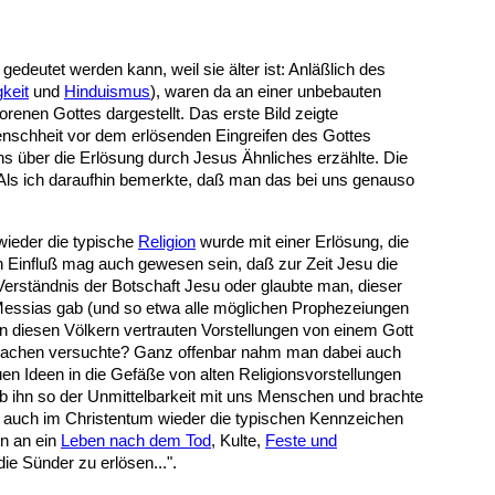
gedeutet werden kann, weil sie älter ist: Anläßlich des
gkeit
und
Hinduismus
), waren da an einer unbebauten
enen Gottes dargestellt. Das erste Bild zeigte
enschheit vor dem erlösenden Eingreifen des Gottes
ns über die Erlösung durch Jesus Ähnliches erzählte. Die
. Als ich daraufhin bemerkte, daß man das bei uns genauso
wieder die typische
Religion
wurde mit einer Erlösung, die
on Einfluß mag auch gewesen sein, daß zur Zeit Jesu die
erständnis der Botschaft Jesu oder glaubte man, dieser
Messias gab (und so etwa alle möglichen Prophezeiungen
den diesen Völkern vertrauten Vorstellungen von einem Gott
achen versuchte? Ganz offenbar nahm man dabei auch
uen Ideen in die Gefäße von alten Religionsvorstellungen
ob ihn so der Unmittelbarkeit mit uns Menschen und brachte
och auch im Christentum wieder die typischen Kennzeichen
n an ein
Leben nach dem Tod
, Kulte,
Feste und
ie Sünder zu erlösen...".