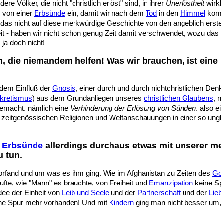
 Völker, die nicht "christlich erlöst" sind, in ihrer
Unerlöstheit
wirkl
 von einer
Erbsünde
ein, damit wir nach dem
Tod
in den
Himmel
komm
h das nicht auf diese merkwürdige Geschichte von den angeblich er
eit - haben wir nicht schon genug Zeit damit verschwendet, wozu das
ja doch nicht!
, die niemandem helfen! Was wir brauchen, ist eine
 dem Einfluß der
Gnosis
, einer durch und durch nichtchristlichen Den
kretismus
) aus dem Grundanliegen unseres
christlichen Glaubens
, 
gemacht, nämlich eine
Verhinderung der Erlösung von Sünden
, also e
 zeitgenössischen Religionen und Weltanschauungen in einer so ungl
d
Erbsünde
allerdings durchaus etwas mit unserer m
u tun.
rfand und um was es ihm ging. Wie im Afghanistan zu Zeiten des
Go
fte, wie "Mann" es brauchte, von Freiheit und
Emanzipation
keine S
dee der Einheit von
Leib und Seele
und der
Partnerschaft
und der
Lie
ine Spur mehr vorhanden! Und mit
Kindern
ging man nicht besser um, a