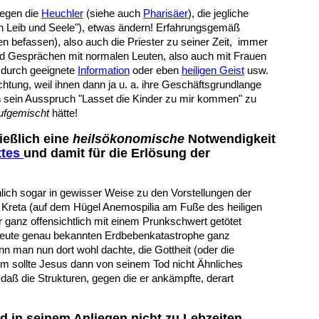
gegen die
Heuchler
(siehe auch
Pharisäer
), die jegliche
on Leib und Seele"), etwas ändern! Erfahrungsgemäß
 befassen), also auch die Priester zu seiner Zeit, immer
d Gesprächen mit normalen Leuten, also auch mit Frauen
s durch geeignete
Information
oder eben
heiligen Geist
usw.
chtung, weil ihnen dann ja u. a. ihre Geschäftsgrundlange
ch sein Ausspruch "Lasset die Kinder zu mir kommen" zu
ufgemischt
hätte!
ießlich eine
heilsökonomische
Notwendigkeit
ttes
und damit für die Erlösung der
lich sogar in gewisser Weise zu den Vorstellungen der
 Kreta (auf dem Hügel Anemospilia am Fuße des heiligen
r ganz offensichtlich mit einem Prunkschwert getötet
heute genau bekannten Erdbebenkatastrophe ganz
nn man nun dort wohl dachte, die Gottheit (oder die
m sollte Jesus dann von seinem Tod nicht Ähnliches
 daß die Strukturen, gegen die er ankämpfte, derart
 in seinem Anliegen nicht zu Lebzeiten