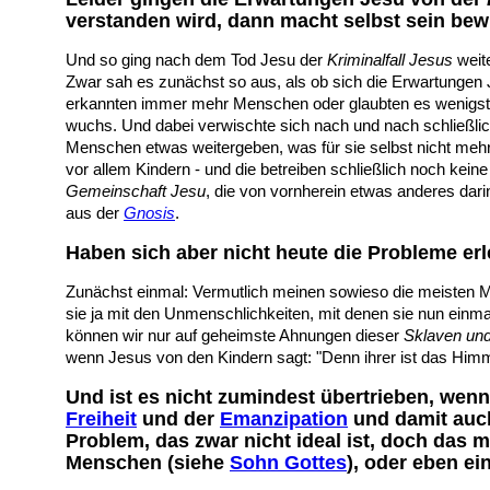
verstanden wird, dann macht selbst sein be
Und so ging nach dem Tod Jesu der
Kriminalfall Jesus
weit
Zwar sah es zunächst so aus, als ob sich die Erwartungen J
erkannten immer mehr Menschen oder glaubten es wenigste
wuchs. Und dabei verwischte sich nach und nach schließlic
Menschen etwas weitergeben, was für sie selbst nicht mehr 
vor allem Kindern - und die betreiben schließlich noch kein
Gemeinschaft Jesu
, die von vornherein etwas anderes dar
aus der
Gnosis
.
Haben sich aber nicht heute die Probleme erl
Zunächst einmal: Vermutlich meinen sowieso die meisten 
sie ja mit den Unmenschlichkeiten, mit denen sie nun einma
können wir nur auf geheimste Ahnungen dieser
Sklaven und
wenn Jesus von den Kindern sagt: "Denn ihrer ist das Him
Und ist es nicht zumindest übertrieben, wenn 
Freiheit
und der
Emanzipation
und damit auc
Problem, das zwar nicht ideal ist, doch das 
Menschen (siehe
Sohn Gottes
), oder eben e