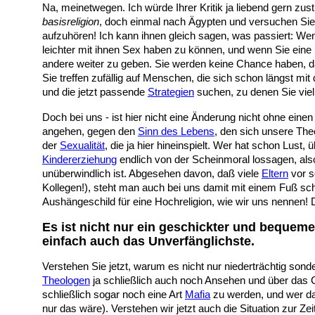
Na, meinetwegen. Ich würde Ihrer Kritik ja liebend gern zu
basisreligion
, doch einmal nach Ägypten und versuchen Sie
aufzuhören! Ich kann ihnen gleich sagen, was passiert: We
leichter mit ihnen Sex haben zu können, und wenn Sie eine 
andere weiter zu geben. Sie werden keine Chance haben, da
Sie treffen zufällig auf Menschen, die sich schon längst mi
und die jetzt passende
Strategien
suchen, zu denen Sie viel
Doch bei uns - ist hier nicht eine Änderung nicht ohne ei
angehen, gegen den
Sinn des Lebens
, den sich unsere Th
der
Sexualität
, die ja hier hineinspielt. Wer hat schon Lust,
Kindererziehung
endlich von der Scheinmoral lossagen, also
unüberwindlich ist. Abgesehen davon, daß viele
Eltern
vor s
Kollegen!), steht man auch bei uns damit mit einem Fuß sc
Aushängeschild für eine Hochreligion, wie wir uns nennen!
Es ist nicht nur ein geschickter und bequem
einfach auch das Unverfänglichste.
Verstehen Sie jetzt, warum es nicht nur niederträchtig sonde
Theologen
ja schließlich auch noch Ansehen und über das 
schließlich sogar noch eine Art
Mafia
zu werden, und wer da
nur das wäre). Verstehen wir jetzt auch die Situation zur Z