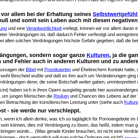
vor allem bei der Erhaltung seines
Selbstwertgefühl
uß und somit sein Leben auch mit diesen negativen 
tung
und eine
Verantwortlichkeit
vorliegt, können wir vor allem daran e
teter Verdrängungen ist, daß dadurch Fehler verfestigt und wenigsten
bei allen solchen Verdrängungen höchste Gefahr gegeben, daß die be
drängungen, sondern sogar ganze
Kulturen
, ja die g
und Fehler auch in anderen Kulturen und zu anderen
Aussagen der
Bibel
mit
Prostituierten
und Ehebrechern Kontakt hatte, 
ehr wohl Bescheid wußte und daß es ihm auch um Veränderungen ging 
rdrängungen derer, die seine Botschaft weiter gaben, uminterpretiert
ini) haben sich in ihren Opern ausgiebig gerade hier auseinanderge
ch, um jungen Menschen die
Risiken
und Chancen des Lebens auf der B
gen Betrachtung der künstlerischen Leistung unter (siehe auch
Kultur
t - sie werde nur verschleppt.
h, wenn ich allein denke, was ich so tagtäglich für Pornoangebote im Int
sein können, dies mit Verdrängung zu lösen, das heißt, indem man g
bringen würde... (Was gerade Kinder brauchen, ist nicht eine Verdr
 können - doch vermutlich will man solche Ordnung gar nicht!)
(
Wörterb