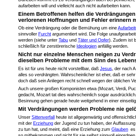
aufarbeiten will und vielleicht auch nicht aufarbeiten kann.
Einem Betroffenen helfen die Verdrängungen 
verlorenen Hoffnungen und Fehler erinnern m
Ob eine Verdrängung oder die Bemühung um eine
Aufarbei
sinnvoller
Furcht
argumentiert wird. Die Folge unaufgearbei
werden (siehe unter
Tabu
und
Täter und Opfer
). Zudem ist 
schließlich für zerstörerische
Ideologien
anfällig werden.
Nicht nur einzelne Menschen neigen zu Ver
dieselben Probleme mit dem Sinn des Lebens 
Es ist für uns heute nicht vorstellbar, daß
Jesus
, der nach 
alles so
verdrängten
. Wahrscheinlicher ist eher, daß er s
doch daß sein Anliegen recht schnell wegen der üblichen Ve
Auch unsere großen Komponisten etwa (Mozart, Verdi, Pucc
gedacht, Mozart tat dies wahrscheinlich sogar ausdrückli
Besinnung gehen gerade heute weitgehend in einer einseiti
Mit Verdrängungen werden Probleme nie gelös
Unser
Sittenverfall
heute ist allgegenwärtig und offensichtlic
mit der
Erziehung
der Jugend zu tun haben, der Auffassung 
zu tun hat, und meint, daß eine Erziehung zum
Glauben
es 
so mitbekommen und nicht für sie selbst sinnvoll einordnen