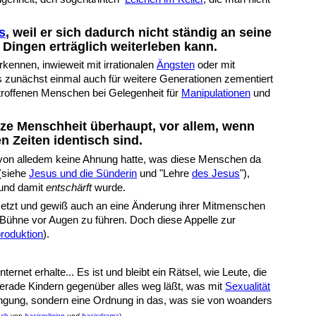
s
, weil er sich dadurch nicht ständig an seine
Dingen erträglich weiterleben kann.
rkennen, inwieweit mit irrationalen
Ängsten
oder mit
s zunächst einmal auch für weitere Generationen zementiert
troffenen Menschen bei Gelegenheit für
Manipulationen
und
anze Menschheit überhaupt, vor allem, wenn
 Zeiten identisch sind.
von alledem keine Ahnung hatte, was diese Menschen da
(siehe
Jesus und die Sünderin
und "Lehre
des Jesus
"),
 und damit
entschärft
wurde.
setzt und gewiß auch an eine Änderung ihrer Mitmenschen
ühne vor Augen zu führen. Doch diese Appelle zur
produktion
).
ernet erhalte... Es ist und bleibt ein Rätsel, wie Leute, die
erade Kindern gegenüber alles weg läßt, was mit
Sexualität
ängung, sondern eine Ordnung in das, was sie von woanders
uch
von
basisreligion
und
basisdrama
)