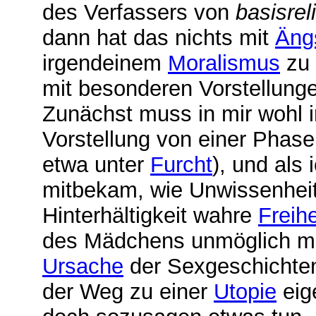
des Verfassers von
basisrel
dann hat das nichts mit
Äng
irgendeinem
Moralismus
zu 
mit besonderen Vorstellung
Zunächst muss in mir wohl i
Vorstellung von einer Phas
etwa unter
Furcht
), und als
mitbekam, wie Unwissenheit
Hinterhältigkeit wahre
Freihe
des Mädchens unmöglich ma
Ursache
der Sexgeschichten
der Weg zu einer
Utopie
eig