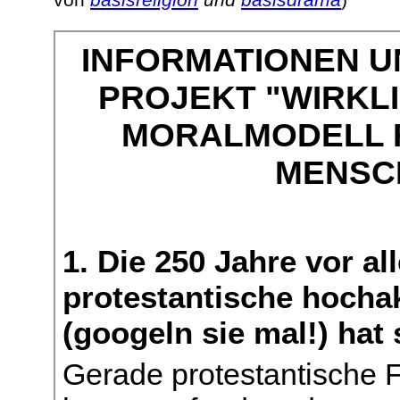
von
basisreligion
und
basisdrama
)