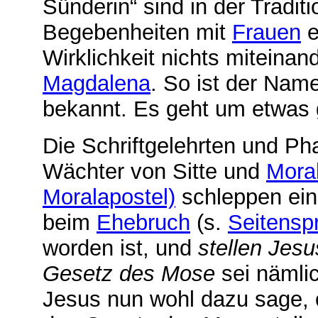
Sünderin“ sind in der Tradi
Begebenheiten mit
Frauen
e
Wirklichkeit nichts miteina
Magdalena
. So ist der Nam
bekannt. Es geht um etwas
Die Schriftgelehrten und Pha
Wächter von Sitte und
Mora
Moralapostel)
schleppen ein
beim
Ehebruch
(s.
Seitensp
worden ist, und
stellen Jesu
Gesetz des Mose
sei nämlic
Jesus nun wohl dazu sage, o