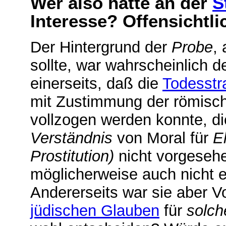
Wer also hatte an der
S
Interesse? Offensichtlic
Der Hintergrund der
Probe
,
sollte, war wahrscheinlich 
einerseits, daß die
Todesstr
mit Zustimmung der römis
vollzogen werden konnte, d
Verständnis
von Moral für
E
Prostitution)
nicht vorgesehe
möglicherweise auch nicht 
Andererseits war sie aber Vor
jüdischen Glauben
für
solch