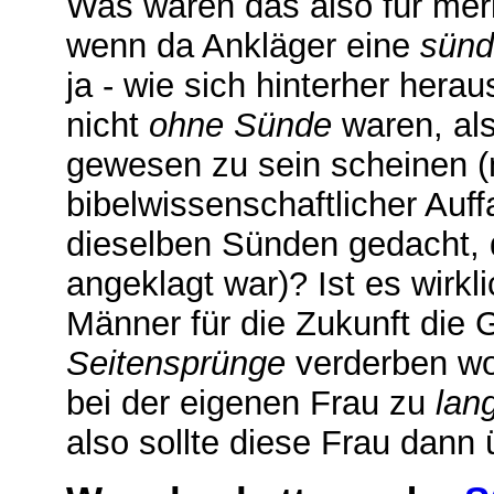
Was waren das also für mer
wenn da Ankläger eine
sünd
ja - wie sich hinterher herau
nicht
ohne Sünde
waren, al
gewesen zu sein scheinen (
bibelwissenschaftlicher Auf
dieselben Sünden gedacht, 
angeklagt war)? Ist es wirkli
Männer für die Zukunft die G
Seitensprünge
verderben wol
bei der eigenen Frau zu
lan
also sollte diese Frau dann