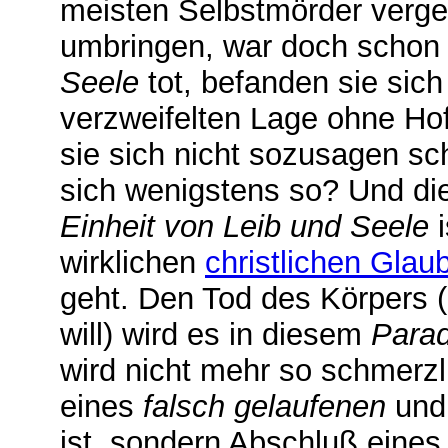
meisten Selbstmörder verge
umbringen, war doch schon 
Seele
tot, befanden sie sich 
verzweifelten Lage ohne Ho
sie sich nicht sozusagen s
sich wenigstens so? Und di
Einheit von Leib und Seele
i
wirklichen
christlichen Glau
geht. Den Tod des Körpers 
will) wird es in diesem
Parad
wird nicht mehr so schmerzli
eines
falsch gelaufenen
und 
ist, sondern Abschluß eines 