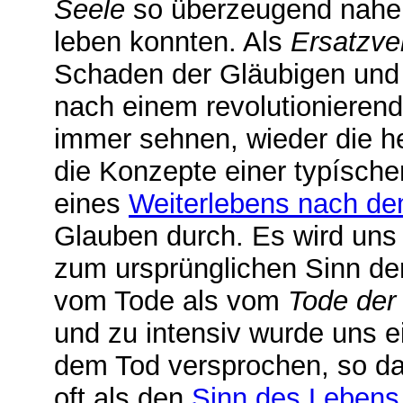
Seele
so überzeugend nahe 
leben konnten. Als
Ersatzve
Schaden der Gläubigen und 
nach einem revolutionieren
immer sehnen, wieder die h
die Konzepte einer typísch
eines
Weiterlebens nach d
Glauben durch. Es wird uns n
zum ursprünglichen Sinn der
vom Tode als vom
Tode der
und zu intensiv wurde uns e
dem Tod versprochen, so das
oft als den
Sinn des Lebens