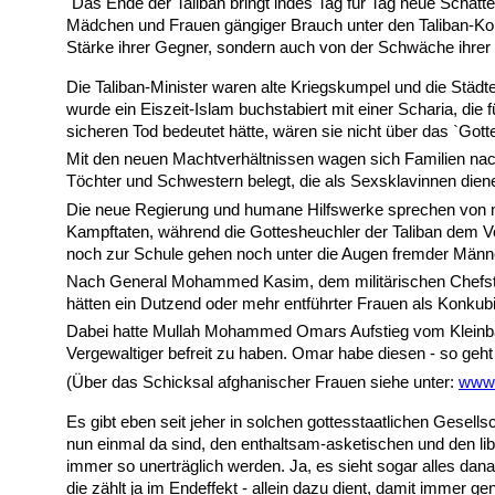
"Das Ende der Taliban bringt indes Tag für Tag neue Schat
Mädchen und Frauen gängiger Brauch unter den Taliban-Komm
Stärke ihrer Gegner, sondern auch von der Schwäche ihrer I
Die Taliban-Minister waren alte Kriegskumpel und die Städt
wurde ein Eiszeit-Islam buchstabiert mit einer Scharia, d
sicheren Tod bedeutet hätte, wären sie nicht über das `Go
Mit den neuen Machtverhältnissen wagen sich Familien nach
Töchter und Schwestern belegt, die als Sexsklavinnen dien
Die neue Regierung und humane Hilfswerke sprechen von meh
Kampftaten, während die Gottesheuchler der Taliban dem Vol
noch zur Schule gehen noch unter die Augen fremder Männe
Nach General Mohammed Kasim, dem militärischen Chefstaat
hätten ein Dutzend oder mehr entführter Frauen als Konkub
Dabei hatte Mullah Mohammed Omars Aufstieg vom Kleinban
Vergewaltiger befreit zu haben. Omar habe diesen - so ge
(Über das Schicksal afghanischer Frauen siehe unter:
www.
Es gibt eben seit jeher in solchen gottesstaatlichen Gesells
nun einmal da sind, den enthaltsam-asketischen und den libe
immer so unerträglich werden. Ja, es sieht sogar alles da
die zählt ja im Endeffekt - allein dazu dient, damit immer 