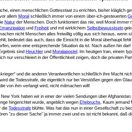
che, einen menschlichen Gottesstaat zu errichten, bisher kläglich ge
vor allem
Moral
schließlich immer von einem über-ich-gesteuerten
G
die
Natur
der Menschen. Doch funktioniert das nie, weil Moral immer nur
Emanzipation
und
Freiheit
und mit wirklichem
Selbstbewusstsein
geko
achen nicht Menschen alles freiwillig völlig aus sich heraus, wenn 
hlt, bedeutet das auch, dass die Einsicht in die Moral überhaupt fehl
n, wenn eine entsprechende Situation da ist. Nach außen hin darf ma
Ergebnis sind
Heuchler
und
Moralapostel
. Im heutigen Iran, einem ty
h nur verschleiert in der Öffentlichkeit zeigen, doch die privaten Part
krieger“ und die anderen Verantwortlichen schließlich ihre Macht nic
rd die Todesstrafe, die eigentlich nur bei Verstößen gegen den Gla
ie von ihm verlangt wird, nicht mitmachen will!
New York haben wir in einer der vielen Sendungen über Afghanistan 
nge hingerichtet wurde, angeblich wegen
Ehebruchs
. Kaum jemand f
r die
Todesstrafe
blühte. Was hat das nun in einer Gesellschaft zu bede
hören "zu dieser Sache" ja immer zwei und es ist nicht bekannt, daß