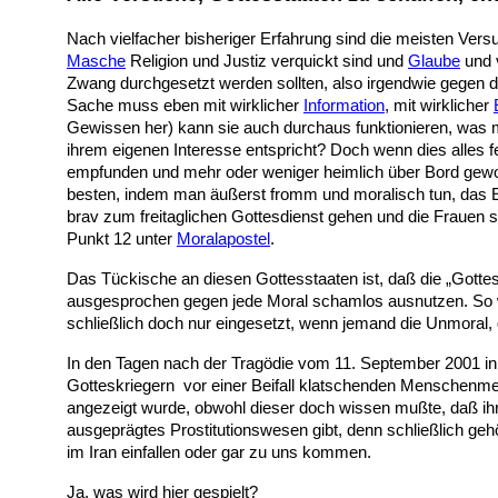
Nach vielfacher bisheriger Erfahrung sind die meisten Versu
Masche
Religion und Justiz verquickt sind und
Glaube
und 
Zwang durchgesetzt werden sollten, also irgendwie gegen 
Sache muss eben mit wirklicher
Information
, mit wirklicher
Gewissen her) kann sie auch durchaus funktionieren, was m
ihrem eigenen Interesse entspricht? Doch wenn dies alles fe
empfunden und mehr oder weniger heimlich über Bord geworfe
besten, indem man äußerst fromm und moralisch tun, das 
brav zum freitaglichen Gottesdienst gehen und die Frauen sic
Punkt 12 unter
Moralapostel
.
Das Tückische an diesen Gottesstaaten ist, daß die „Gottes
ausgesprochen gegen jede Moral schamlos ausnutzen. So wi
schließlich doch nur eingesetzt, wenn jemand die Unmoral, d
In den Tagen nach der Tragödie vom 11. September 2001 in 
Gotteskriegern vor einer Beifall klatschenden Menschenme
angezeigt wurde, obwohl dieser doch wissen mußte, daß ih
ausgeprägtes Prostitutionswesen gibt, denn schließlich ge
im Iran einfallen oder gar zu uns kommen.
Ja, was wird hier gespielt?