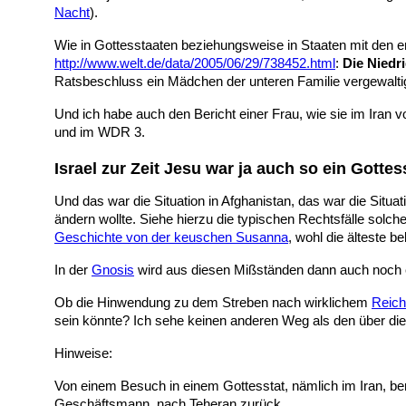
Nacht
).
Wie in Gottesstaaten beziehungsweise in Staaten mit den e
http://www.welt.de/data/2005/06/29/738452.html
:
Die Niedr
Ratsbeschluss ein Mädchen der unteren Familie vergewaltig
Und ich habe auch den Bericht einer Frau, wie sie im Iran 
und im WDR 3.
Israel zur Zeit Jesu war ja auch so ein Gotte
Und das war die Situation in Afghanistan, das war die Situat
ändern wollte. Siehe hierzu die typischen Rechtsfälle solc
Geschichte von der keuschen Susanna
, wohl die älteste 
In der
Gnosis
wird aus diesen Mißständen dann auch noch
Ob die Hinwendung zu dem Streben nach wirklichem
Reich
sein könnte? Ich sehe keinen anderen Weg als den über di
Hinweise:
Von einem Besuch in einem Gottesstat, nämlich im Iran, beri
Geschäftsmann, nach Teheran zurück.