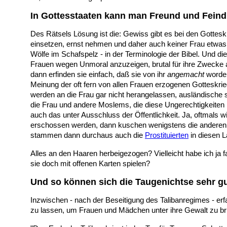
In Gottesstaaten kann man Freund und Feind s
Des Rätsels Lösung ist die: Gewiss gibt es bei den Gottesk
einsetzen, ernst nehmen und daher auch keiner Frau etwas
Wölfe im Schafspelz - in der Terminologie der Bibel. Und di
Frauen wegen Unmoral anzuzeigen, brutal für ihre Zwecke au
dann erfinden sie einfach, daß sie von ihr
angemacht
worden
Meinung der oft fern von allen Frauen erzogenen Gotteskrie
werden an die Frau gar nicht herangelassen, ausländische 
die Frau und andere Moslems, die diese Ungerechtigkeiten 
auch das unter Ausschluss der Öffentlichkeit. Ja, oftmals w
erschossen werden, dann kuschen wenigstens die anderen u
stammen dann durchaus auch die
Prostituierten
in diesen L
Alles an den Haaren herbeigezogen? Vielleicht habe ich ja
sie doch mit offenen Karten spielen?
Und so können sich die Taugenichtse sehr gu
Inzwischen - nach der Beseitigung des Talibanregimes - erf
zu lassen, um Frauen und Mädchen unter ihre Gewalt zu bri