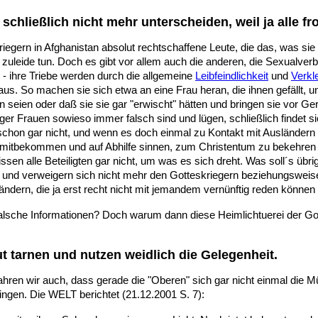
chließlich nicht mehr unterscheiden, weil ja alle f
riegern in Afghanistan absolut rechtschaffene Leute, die das, was si
 zuleide tun. Doch es gibt vor allem auch die anderen, die Sexualv
e - ihre Triebe werden durch die allgemeine
Leibfeindlichkeit
und
Verkl
s. So machen sie sich etwa an eine Frau heran, die ihnen gefällt, u
 seien oder daß sie sie gar "erwischt" hätten und bringen sie vor Geri
ger Frauen sowieso immer falsch sind und lügen, schließlich findet s
schon gar nicht, und wenn es doch einmal zu Kontakt mit Ausländern 
mitbekommen und auf Abhilfe sinnen, zum Christentum zu bekehren ve
issen alle Beteiligten gar nicht, um was es sich dreht. Was soll´s üb
nd verweigern sich nicht mehr den Gotteskriegern beziehungsweise 
ändern, die ja erst recht nicht mit jemandem vernünftig reden kön
 falsche Informationen? Doch warum dann diese Heimlichtuerei der Go
t tarnen und nutzen weidlich die Gelegenheit.
ahren wir auch, dass gerade die "Oberen" sich gar nicht einmal die M
ngen. Die WELT berichtet (21.12.2001 S. 7):