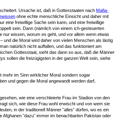
scheitert. Ursache ist, daß
in Gottesstaaten nach
Mafia-
ewissen
ohne echte menschliche Einsicht und daher mit
 eine freiwillige Sache sein kann, und eine freiwillige
ppelt sein. Dann (nämlich von einem ich-gesteuerten
sie nur wissen, worum es geht, und vor allem wenn etwas
t – und die Moral wird daher von vielen Menschen als lästig
n natürlich nicht auffallen, und das funktioniert am
pischen Gottesstaat, sieht das dann so aus, daß die Männer
ys sollen die freizügigsten in der ganzen Welt sein, siehe
ht mehr im Sinn wirklicher Moral sondern sogar
uben und gegen die Moral angewandt werden darf,
gesehen, wie eine verschleierte Frau im Stadion von den
ragt sich, wie diese Frau wohl erwischt und von wem sie
uten, in der traditionell Männer "alles" dürfen, wo es ein
 die Afghanen "dazu" immer im benachbarten Pakistan oder