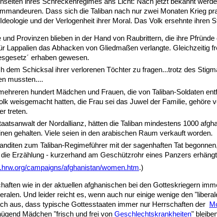
tenseiten ihres Schreckenregimes ans Licht: Nach jetzt bekannt werd
andeuren. Dass sich die Taliban nach nur zwei Monaten Krieg prakti
deologie und der Verlogenheit ihrer Moral. Das Volk ersehnte ihren S
e und Provinzen blieben in der Hand von Raubrittern, die ihre Pfründ
ie für Lappalien das Abhacken von Gliedmaßen verlangte. Gleichzeiti
ttesgesetz´ erhaben gewesen.
 dem Schicksal ihrer verlorenen Töchter zu fragen...trotz des Stig
en mussten....
reren hundert Mädchen und Frauen, die von Taliban-Soldaten entführ
k weisgemacht hatten, die Frau sei das Juwel der Familie, gehöre vo
r treten.
sanwalt der Nordallianz, hätten die Taliban mindestens 1000 afgh
inen gehalten. Viele seien in den arabischen Raum verkauft worden.
diten zum Taliban-Regimeführer mit der sagenhaften Tat begonnen,
ht die Erzählung - kurzerhand am Geschützrohr eines Panzers erhän
hrw.org/campaigns/afghanistan/women.htm
.)
chaften wie in der aktuellen afghanischen bei den Gotteskriegern imme
ralen. Und leider reicht es, wenn auch nur einige wenige den "liberal
nach aus, dass typische Gottesstaaten immer nur Herrschaften der
Mo
genügend Mädchen "frisch und frei von
Geschlechtskrankheiten
" bleibe