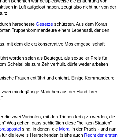
enden Berichten war beispielsweise die Entführung von
sch in Luft aufgelöst haben, zeugt also nicht nur von der
turz.
e durch harscheste
Gesetze
schützten. Aus dem Koran
g frönten Truppenkommandeure einem Lebensstil, der den
mas, mit dem die erzkonservative Moslemgesellschaft
t worden seien als Beutegut, als sexueller Preis für
m Scheitel bis zum Zeh verhüllt, dürfe weder arbeiten
anische Frauen entführt und entehrt. Einige Kommandeure
 zwei minderjährige Mädchen aus der Hand ihrer
gt."
r die zwei Varianten, mit den Trieben fertig zu werden, die
en" Weg gehen, dass schließlich diese "heiligen Staaten"
ralapostel
sind, in denen die
Moral
in der Praxis - und nur
n für die jeweils Herrschenden (siehe auch
Recht der ersten