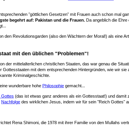
ntsprechenden "göttlichen Gesetzen" mit Frauen auch schon mal ganz
igste begehrt auf: Pakistan und die Frauen.
Da angeblich die Ehre 
t...
von den Revolutionsgarden (also den Wächtern der Moral!) als eine Ar
sstaat mit den üblichen "Problemen"!
ion der mittelalterlichen christlichen Staaten, das war genau die Situ
her Gottesstaaten mit dem entsprechenden Hintergründen, wie wir sie
bekannte Kriminalgeschichte.
 eine wunderbare hohe
Philosophie
gemacht...
 Gottes
(das ist etwas ganz anderes als ein Gottesstaat!) und damit 
e
Nachfolge
des wirklichen Jesus, indem wir für sein "Reich Gottes" a
chtet Rena Shimoni, die 1978 mit ihrer Familie von den Mullahs vertr