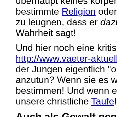
überhaupt keines körper
bestimmte
Religion
ode
zu leugnen, dass er
daz
Wahrheit sagt!
Und hier noch eine kri
http://www.vaeter-aktuel
der Jungen eigentlich "o
anzutun? Wenn sie es wol
bestimmen! Und wenn es s
unsere christliche
Taufe
Auch als Gewalt geg