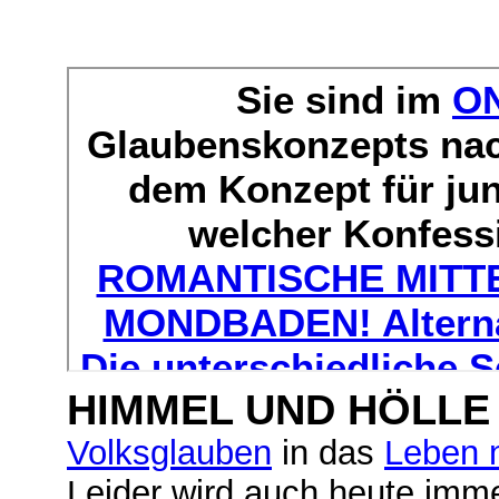
HIMMEL UND HÖLLE
Volksglauben
in das
L
eben 
Leider wird auch heute imm