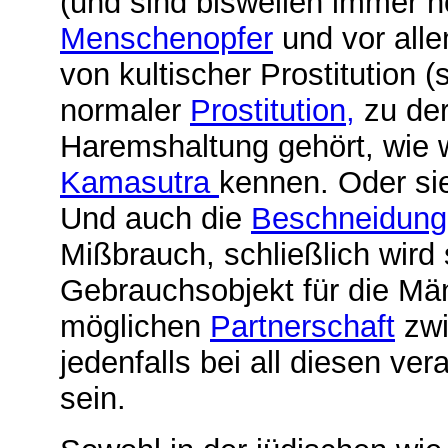
(und sind bisweilen immer no
Menschenopfer
und vor all
von kultischer Prostitution 
normaler
Prostitution,
zu der
Haremshaltung gehört, wie 
Kamasutra
kennen. Oder s
Und auch die
Beschneidung
Mißbrauch, schließlich wird
Gebrauchsobjekt für die Män
möglichen
Partnerschaft
zwi
jedenfalls bei all diesen ve
sein.