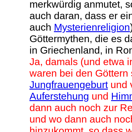
merkwürdig anmutet, so
auch daran, dass er ei
auch
Mysterienreligion
Göttermythen, die es d
in Griechenland, in Ro
Ja, damals (und etwa i
waren bei den Göttern 
Jungfrauengeburt
und 
Auferstehung
und
Himm
dann auch noch zur Rec
und wo dann auch noc
hinzukommt, so dass w