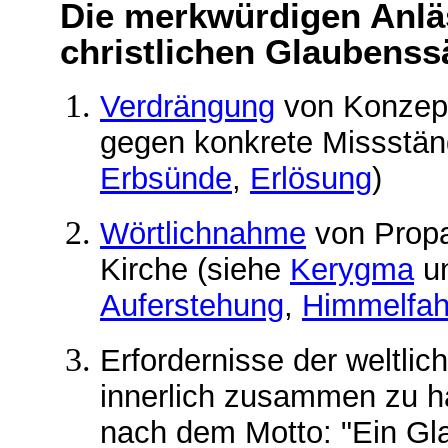
D
ie merkwürdigen Anläs
christlichen
Glaubenssä
V
erdrängung
von Konzept
gegen konkrete Missstän
E
rbsünde
,
E
rlösung
)
W
örtlichnahme
von Prop
Kirche (siehe
K
erygma
u
Auferstehung
,
H
immelfah
Erfordernisse der weltlic
innerlich zusammen zu h
nach dem Motto: "Ein Gla