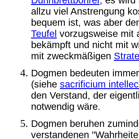
Dünnbrettbohrer
, es wird
allzu viel Anstrengung k
bequem ist, was aber de
Teufel
vorzugsweise mit a
bekämpft und nicht mit w
mit zweckmäßigen
Strat
Dogmen
bedeuten immer
(siehe
sacrificium intelle
den Verstand, der eigentli
notwendig wäre.
Dogmen
beruhen zuminde
verstandenen "Wahrheiten