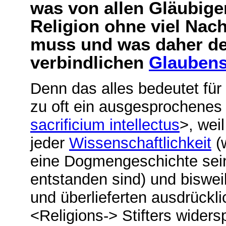
was von allen Gläubige
Religion ohne viel Na
muss und was daher der
verbindlichen
Glaubens
Denn das alles bedeutet für
zu oft ein ausgesprochene
sacrificium intellectus
>, wei
jeder
Wissenschaftlichkeit
(w
eine Dogmengeschichte sei
entstanden sind) und biswe
und überlieferten ausdrückl
<Religions-> Stifters widers