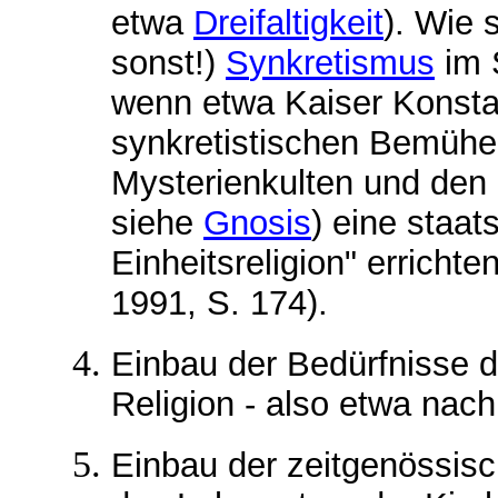
etwa
D
reifaltigkeit
). Wie 
sonst!)
S
ynkretismus
im S
wenn etwa Kaiser Konstan
synkretistischen Bemühen
Mysterienkulten und den
siehe
Gnosis
) eine staat
Einheitsreligion" errichte
1991, S. 174).
Einbau der Bedürfnisse d
Religion - also etwa nach
Einbau der zeitgenössis