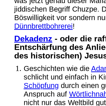
was jetzt genau dieser Mafia
jiddischen Begriff Chuzpe. D
Böswilligkeit vor sondern nu
Dünnbrettbohrerei
!
Dekadenz
- oder die ra
Entschärfung des Anli
des historischen) Jesu
Geschichten
wie die
Ada
schlicht und einfach in K
Schöpfung
durch einen g
Anspruch auf
Wörtlichn
nicht nur das Weltbild g