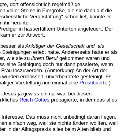
gte, dort offensichtlich regelmäßige
 voller Steine in Eiergröße, die sie dann auf die
sdienstliche Veranstaltung" schon lief, konnte er
 ihr herunter.
diger in hasserfülltem Unterton angefeuert. Der
ekam er zur Antwort.
 besser als
Ankläger der Gesellschaft und als
teinigungen erlebt hatte. Andererseits hatte er als
r, wie sie zu
ihrem Beruf
gekommen waren und
ass eine Steinigung doch nur dann passierte, wenn
 Frau loszuwerden. (Anmerkung: An der Art der
wurden erdrosselt, unverheiratete gesteinigt. Es
aliger Vorstellung nun einmal eine
Prostituierte
.)
r Jesus ja gewiss einmal war, bei diesen
irkliches
Reich Gottes
propagierte, in dem das alles
 Interesse. Das muss nicht unbedingt daran liegen,
hen einfach weg, weil sie nichts ändern wollten, weil
r in der Alltagspraxis alles beim Alten blieb und