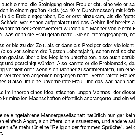
 auch einmal die Steinigung einer Frau erlebt, eine wie er sa
den in einem großen Kreis (ca 40 m Durchmesser) mit Körben
n die Erde eingegraben, Da er erst hinzukam, als die "gotte
Schädel war schon aufgeplatzt und das Gehirn lief bereits an
ährend der Steinewerferei wurden die Männer von einem Pre
n, was denn die Frau getan hätte. Sie sei fremdgegangen, b
er bis zu der Zeit, als er dann als Prediger oder vielleicht
also vor seinem dreißigsten Lebensjahr), schon mal solche S
en gewiss über alles Mögliche unterhalten, also auch darübe
gt und gesteinigt würden. Also kannte er die Problematik, d
hrig verhielt oder wenn sich Männer zusammentaten, um eine
n Verbrechen angeblich begangen hatte: Verheiratete Frauen 
nnes 8 also um eine unverheirate Frau, und das war nach dam
ass im Inneren eines idealistischen jungen Mannes, der diese
se kriminellen Machschaften öffentlich anprangerte und ein w
ine eingefahrene Männergesellschaft natürlich nun gar kein
en einfach Angst, sich öffentlich einzusetzen, und andere sa
waren
alle
mehr für eine "Religion der frommen Sprüche", bei de
at.