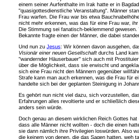
einem seiner Aurfenthalte im Irak hatte er in Bagdad
"quasigottesdienstliche Veranstaltung". Männer stan
Frau warfen. Die Frau war bis etwa Bauchnabelhöhe i
nicht mehr erkennen, was das für eine Frau war, ihr 
Die Stimmung sei fanatisch-beklemmend gewesen. W
Bekannte fragte einen der Männer, die dabei stande
Und nun zu
Jesus
: Wir können davon ausgehen, dass 
Visionär
einer neuen Gesellschaft
durchs Land kam (
"wandernder Häuserbauer" sich auch mit Prostituiert
über die Möglichkeit, dass sie erwischt und angekla
sich eine Frau nicht den Männern gegenüber willfä
Strafe kann man auch erkennen, was die Frau für ei
handelte sich bei der geplanten Steinigung in Joha
Es gehört nun nicht viel dazu, sich vorzustellen, d
Erfahrungen alles revoltierte und er schließlich die
anders sein würde.
Doch genau an diesem wirklichen Reich Gottes hat e
dass alle Männer nicht wollten - doch die einen hatt
sie dann nämlich ihre Privilegien loswürden. Also 
die keinem von denen, die das Sagen hatten, weh t