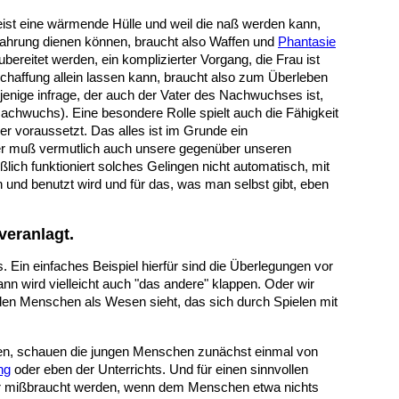
eist eine wärmende Hülle und weil die naß werden kann,
 Nahrung dienen können, braucht also Waffen und
Phantasie
ereitet werden, ein komplizierter Vorgang, die Frau ist
affung allein lassen kann, braucht also zum Überleben
enige infrage, der auch der Vater des Nachwuchses ist,
achwuchs). Eine besondere Rolle spielt auch die Fähigkeit
r voraussetzt. Das alles ist im Grunde ein
er muß vermutlich auch unsere gegenüber unseren
ßlich funktioniert solches Gelingen nicht automatisch, mit
und benutzt wird und für das, was man selbst gibt, eben
eranlagt.
 Ein einfaches Beispiel hierfür sind die Überlegungen vor
nn wird vielleicht auch "das andere" klappen. Oder wir
den Menschen als Wesen sieht, das sich durch Spielen mit
en,
schauen die jungen Menschen zunächst einmal von
ng
oder eben der Unterrichts. Und für einen
sinnvollen
eder mißbraucht werden, wenn dem Menschen etwa nichts