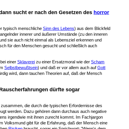
 dann sucht er nach den Gesetzen des
horror
er typisch menschliche
Sinn des Lebens
)
aus dem Blickfeld
ngelnder innerer und äußerer Umstände (zu den inneren
und sie auch nicht einmal als Lebensziel erkennen und
pisch für den Menschen gesucht und schließlich auch
bei einer
Sklaverei
zu einer Ersatzmoral wie der
Scham
nem
Selbstbewußtsein
) und
daß er vor allem auch
auf
Gott
ürdig wird, dann tauchen Theorien auf, daß
der Mensch
 Rauscherfahrungen dürfte sogar
zusammen, die durch die typischen Erfordernisse des
eugt werden. Dazu gehören dann durchaus auch negative
stens irgendwie mit ihnen zurecht kommt. Im Fachjargon
im Volksmund gibt für die Erfahrung, daß der Mensch eine
ichen
Risiken
braucht, sogar ein Sprichwort: "Wenn's dem