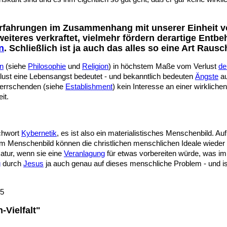
rfahrungen im Zusammenhang mit unserer Einheit vo
iteres verkraftet, vielmehr fördern derartige Entbe
n
. Schließlich ist ja auch das alles so eine Art Rausc
en
(siehe
Philosophie
und
Religion
) in höchstem Maße vom Verlust
de
lust eine Lebensangst bedeutet - und bekanntlich bedeuten
Ängste
au
Herrschenden (siehe
Establishment
) kein Interesse an einer wirklic
it.
ichwort
Kybernetik
, es ist also ein materialistisches Menschenbild. Auf
em Menschenbild können die christlichen menschlichen Ideale wieder 
atur, wenn sie eine
Veranlagung
für etwas vorbereiten würde, was im 
g
durch
Jesus
ja auch genau auf dieses menschliche Problem - und ist
05
Vielfalt"