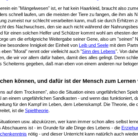
rein ein "Mängelwesen" ist, er hat kein Haarkleid, braucht also zum
ers schnell laufen, um die meisten der Tiere zu fangen, die ihm als
ng zumeist nur schlecht verarbeiten kann, muß sie durch Erhitzen zub
cht
des Nachwuchses, den sie auch nicht während der Nahrungsbesch
d für einen solchen Helfer und Schützer kommt wohl am ehesten derj
orge um die erfolgreiche Weitergabe seiner Gene, also um "seinen" N
eine besondere Innigkeit der Einheit von
Leib und Seele
mit dem Partne
ben "Moral" nennt oder vielleicht auch "
Sinn des Lebens
". Von dah
, die wir vor allem dafür haben, damit dies alles gelingt. Denn schlie
des Scheiterns gegeben, daß man eben von einem anderen nur belogen 
hen können, und dafür ist der Mensch zum Lernen v
 auf dem Trockenen", also die Situation eines ungefährlichen Spiels.
 an einem ungefährlichen Sandkasten - und wenn das funktioniert, da
reitung für den Kampf im Leben, dem Lebenskampf. Die Theorie, die 
itet, ist die
Spieltheorie
.
ituationen usw. abzukürzen, wer kann immer schon alles selbst lern
es Abschauens ist
- im Grunde für alle Dinge des Lebens - die
Erziehu
chenkenntnis
nötig - und dieser Unterricht kann natürlich auch wi