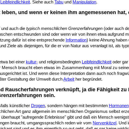
e
Leibfeindlichkeit
. Siehe auch
Tabu
und
Manipulation
.
 leben, und wenn er keinen ihm angemessenen hat,
und auch die
typisch menschlichen Grenzerfahrungen
(oder auch d
schen entschwunden sind oder wenn wir von ihnen etwa aufgrund ma
zung dafür ist eine entsprechende
Information
) keine Ahnung haben 
Ziele als diejenigen, für die er von Natur aus veranlagt ist, als ty
twa bei einer
kultur-
und religionsbedingten
Leibfeindlichkeit
oder gar 
och der Mensch braucht eben etwas im Zusammenhang mit Moral zu sei
ausgerichtet ist. Und wenn diese Interpretation dann auch noch fragw
ußter Gestaltung der Umwelt durch
Arbeit
her begründet.
d Rauscherfahrungen verknüpft, ja die Fähigkeit zu
Grenzerfahrungen sein.
alls künstlicher
Drogen
, sondern hängen mit bestimmten
Hormonen
lichen Art ganz allgemein im menschlichen Organismus selbst erz
 es überhaupt "aufregende Erlebnisse" gibt und daß ein Mensch wenig
ungen braucht, umgangssprachlich reden wir vom
Nervenkitzel
. Und 
iskant sind und es ihm eigentlich so gut geht, daß er gar keine wirkl