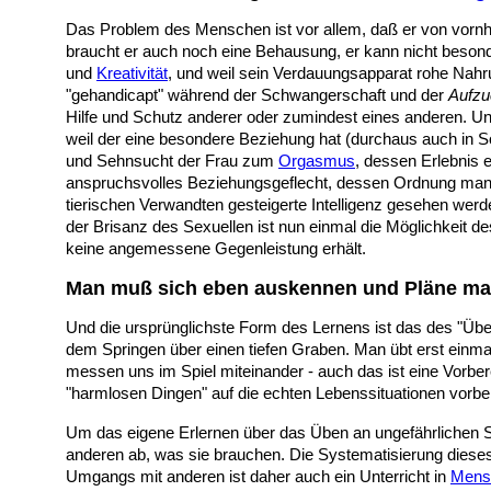
Das Problem des Menschen ist vor allem, daß er von vornhe
braucht er auch noch eine Behausung, er kann nicht besond
und
Kreativität
, und weil sein Verdauungsapparat rohe Nahru
"gehandicapt" während der Schwangerschaft und der
Aufzu
Hilfe und Schutz anderer oder zumindest eines anderen. Un
weil der eine besondere Beziehung hat (durchaus auch in S
und Sehnsucht der Frau zum
Orgasmus
, dessen Erlebnis 
anspruchsvolles Beziehungsgeflecht, dessen Ordnung man e
tierischen Verwandten gesteigerte Intelligenz gesehen werden
der Brisanz des Sexuellen ist nun einmal die Möglichkeit 
keine angemessene Gegenleistung erhält.
Man muß sich eben auskennen und Pläne mac
Und die ursprünglichste Form des Lernens ist das des "Übens
dem Springen über einen tiefen Graben. Man übt erst einmal
messen uns im Spiel miteinander - auch das ist eine Vorbe
"harmlosen Dingen" auf die echten Lebenssituationen vorbere
Um das eigene Erlernen über das Üben an ungefährlichen S
anderen ab, was sie brauchen
. Die Systematisierung dies
Umgangs mit anderen
ist daher auch ein Unterricht in
Mens