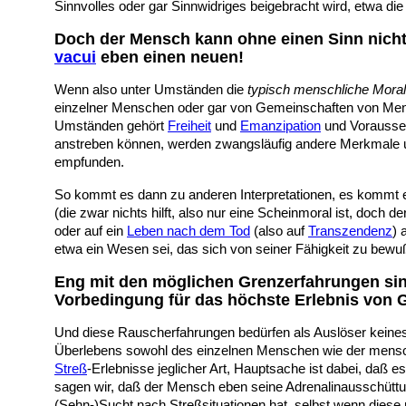
Sinnvolles oder gar Sinnwidriges beigebracht wird, etwa di
Doch der Mensch kann ohne einen Sinn nicht
vacui
eben einen neuen!
Wenn also unter Umständen die
typisch menschliche Moral
einzelner Menschen oder gar von Gemeinschaften von Men
Umständen gehört
Freiheit
und
Emanzipation
und Vorausset
anstreben können, werden zwangsläufig andere Merkmale und 
empfunden.
So kommt es dann zu anderen Interpretationen, es kommt e
(die zwar nichts hilft, also nur eine Scheinmoral ist, d
oder auf ein
Leben nach dem Tod
(also auf
Transzendenz
) 
etwa
ein Wesen sei, das sich von seiner Fähigkeit zu bew
Eng mit den möglichen Grenzerfahrungen sin
Vorbedingung für das höchste Erlebnis von 
Und diese Rauscherfahrungen bedürfen als Auslöser keinesf
Überlebens sowohl des einzelnen Menschen wie der mensch
Streß
-Erlebnisse jeglicher Art, Hauptsache ist dabei, daß
sagen wir, daß der Mensch eben seine Adrenalinausschütt
(Sehn-)Sucht nach Streßsituationen hat, selbst wenn diese r