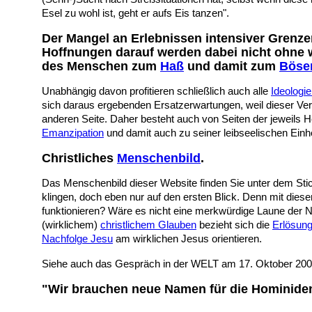
Esel zu wohl ist, geht er aufs Eis tanzen".
Der Mangel an Erlebnissen intensiver Grenze
Hoffnungen darauf werden dabei nicht ohne we
des Menschen zum
Haß
und damit zum
Böse
Unabhängig davon profitieren schließlich auch alle
Ideologi
sich daraus ergebenden Ersatzerwartungen, weil dieser Ver
anderen Seite. Daher besteht auch von Seiten der jeweils 
Emanzipation
und damit auch zu seiner leibseelischen Einhe
Christliches
Menschenbild
.
Das Menschenbild dieser Website finden Sie unter dem St
klingen, doch eben nur auf den ersten Blick. Denn mit dies
funktionieren? Wäre es
nicht eine merkwürdige Laune der N
(wirklichem)
christlichem Glauben
bezieht sich die
Erlösun
Nachfolge Jesu
am wirklichen Jesus orientieren.
Siehe auch das Gespräch in der WELT am 17. Oktober 20
"Wir brauchen neue Namen für die Hominiden-