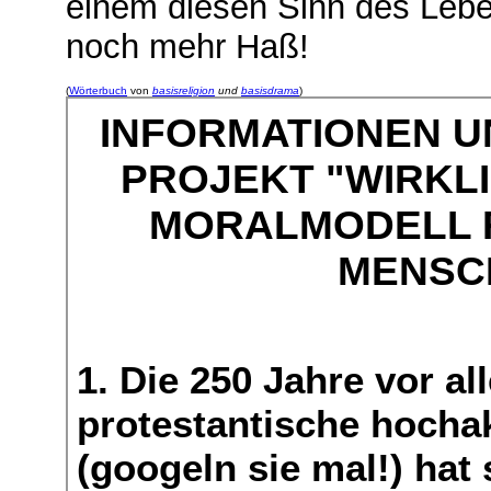
einem diesen Sinn des Lebe
noch mehr Haß!
(
Wörterbuch
von
basisreligion
und
basisdrama
)