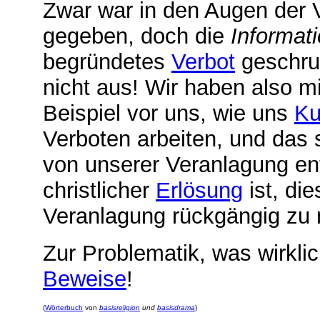
Zwar war in den Augen der V
gegeben, doch die
Informat
begründetes
Verbot
geschrum
nicht aus! Wir haben also mi
Beispiel vor uns, wie uns
Ku
Verboten arbeiten, und das 
von unserer Veranlagung ent
christlicher
Erlösung
ist, di
Veranlagung rückgängig zu
Zur Problematik, was wirkli
Beweise
!
(
Wörterbuch
von
basisreligion
und
basisdrama
)