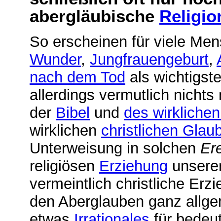
abergläubische
Religio
So erscheinen für viele Me
Wunder
,
Jungfrauengeburt
,
nach dem Tod
als wichtigste
allerdings vermutlich nicht
der
Bibel
und
des wirkliche
wirklichen
christlichen Glau
Unterweisung in solchen
Er
religiösen
Erziehung
unsere
vermeintlich christliche Erz
den Aberglauben ganz allge
etwas
Irrationales
für bedeut