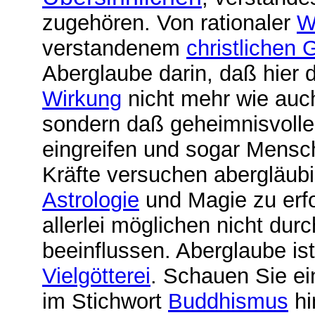
zugehören. Von rationaler
W
verstandenem
christlichen 
Aberglaube darin, daß hier 
Wirkung
nicht mehr wie auch
sondern daß geheimnisvolle 
eingreifen und sogar Mensc
Kräfte versuchen abergläu
Astrologie
und Magie zu erfo
allerlei möglichen nicht du
beeinflussen. Aberglaube ist
Vielgötterei
. Schauen Sie ei
im Stichwort
Buddhismus
hi