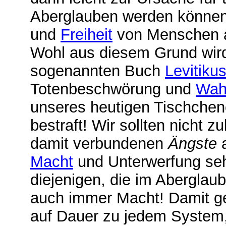
Aberglauben werden können
und
Freiheit
von Menschen a
Wohl aus diesem Grund wir
sogenannten Buch
Levitiku
Totenbeschwörung und
Wah
unseres heutigen Tischchen
bestraft! Wir sollten nicht z
damit verbundenen
Ängste
a
Macht
und Unterwerfung seh
diejenigen, die im Aberglau
auch immer Macht! Damit ge
auf Dauer zu jedem System,