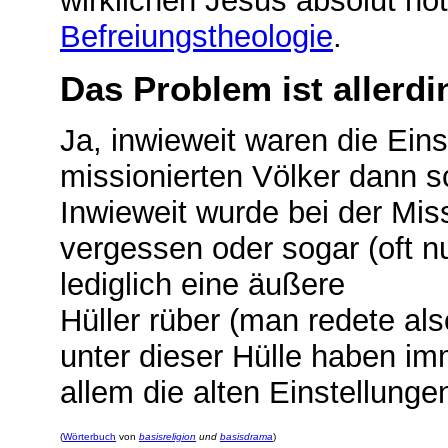
wirklichen Jesus absolut nöt
Befreiungstheologie
.
Das Problem ist allerd
Ja, inwieweit waren die Eins
missionierten Völker dann s
Inwieweit wurde bei der Mis
vergessen oder sogar (oft n
lediglich eine äußere
Hüller rüber (man redete als
unter dieser Hülle haben im
allem die alten Einstellunge
(
Wörterbuch
von
basisreligion
und
basisdrama
)