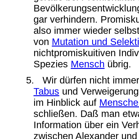
Bevölkerungsentwicklun
gar verhindern. Promisku
also immer wieder selbst
von
Mutation und Selekt
nichtpromiskuitiven Indi
Spezies
Mensch
übrig.
5.
Wir dürfen nicht imme
Tabus
und Verweigerun
im Hinblick auf
Mensche
schließen. Daß man etw
Information über ein Ver
zwischen Alexander und