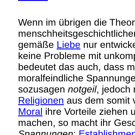
Wenn im übrigen die Theori
menschheitsgeschichtlich
gemäße
Liebe
nur entwick
keine Probleme mit unkomp
bedeutet das auch, dass m
moralfeindliche Spannung
sozusagen
notgeil
, jedoch 
Religionen
aus dem somit v
Moral
ihre Vorteile ziehen u
machen, so macht ihr Gesc
Spannungen
:
Establishmen