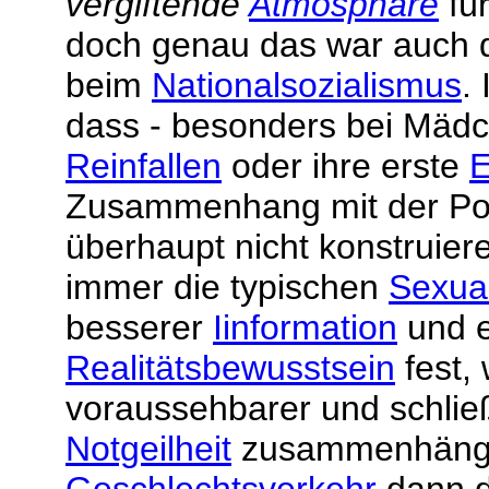
vergiftende
Atmosphäre
für
doch genau das war auch
beim
Nationalsozialismus
.
dass - besonders bei Mädch
Reinfallen
oder ihre erste
E
Zusammenhang mit der Porn
überhaupt nicht konstruier
immer die typischen
Sexua
besserer
Iinformation
und e
Realitätsbewusstsein
fest, 
voraussehbarer und schlie
Notgeilheit
zusammenhängt -
Geschlechtsverkehr
dann de