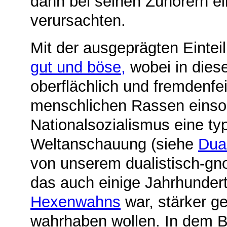
dann bei seinen Zuhörern e
verursachten.
Mit der ausgeprägten Einteil
gut und böse,
wobei in dies
oberflächlich und fremdenfe
menschlichen Rassen einsort
Nationalsozialismus eine ty
Weltanschauung (siehe
Dua
von unserem dualistisch-gn
das auch einige Jahrhunder
Hexenwahns
war, stärker ge
wahrhaben wollen. In dem B