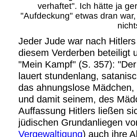
verhaftet". Ich hätte ja g
"Aufdeckung" etwas dran war,
nicht
Jeder Jude war nach Hitler
diesem Verderben beteiligt 
"Mein Kampf" (S. 357): "De
lauert stundenlang, satanis
das ahnungslose Mädchen, d
und damit seinem, des Mädc
Auffassung Hitlers ließen s
jüdischen Grundanliegen vo
Vergewaltigung
) auch ihre A