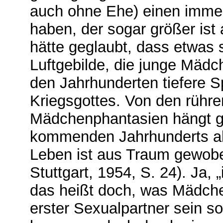
auch ohne Ehe) einen immen
haben, der sogar größer ist 
hätte geglaubt, dass et­was s
Luftgebilde, die junge Mäd­
den Jahrhunderten tiefere S
Kriegsgottes. Von den rühr
Mädchen­phantasien hängt gr
kommenden Jahr­hunderts ab
Leben ist aus Traum gewo­ben
Stuttgart, 1954, S. 24). Ja,
das heißt doch, was Mädche
erster Sexual­partner sein s