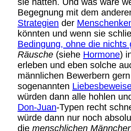
sie hätten. Und was wäre we
Begegnung mit dem anderen 
Strategien
der
Menschenken
könnten und wenn sie schli
Bedingung, ohne die nichts 
Räusche
(siehe
Hormone
) 
erleben und eben solche a
männlichen Bewerbern gern 
sogenannten
Liebesbeweis
würden dann alle hohlen un
Don-Juan
-Typen recht schn
würde dann nur noch absolut
die
menschlichen Männche