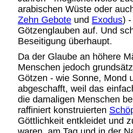
arabischen Wüste oder auch
Zehn Gebote
und
Exodus
) 
Götzenglauben auf. Und sch
Beseitigung überhaupt.
Da der Glaube an höhere Mäc
Menschen jedoch grundsätzl
Götzen - wie Sonne, Mond un
abgeschafft, weil das einfa
die damaligen Menschen bede
raffiniert konstruierten
Schö
Göttlichkeit entkleidet und 
waren, am Tag und in der N