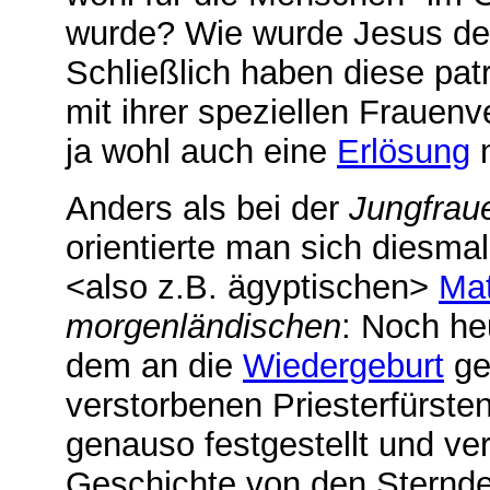
wurde? Wie wurde Jesus de
Schließlich haben diese pat
mit ihrer speziellen Frauen
ja wohl auch eine
Erlösung
n
Anders als bei der
Jungfrau
orientierte man sich diesma
<also z.B. ägyptischen>
Mat
morgenländischen
: Noch heu
dem an die
Wiedergeburt
ge
verstorbenen Priesterfürste
genauso festgestellt und ver
Geschichte von den Sterndeu