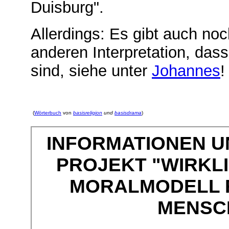
Duisburg".
Allerdings: Es gibt auch noch
anderen Interpretation, das
sind, siehe unter
Johannes
!
(
Wörterbuch
von
basisreligion
und
basisdrama
)