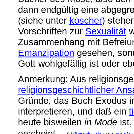
dann endgültig eine abgegr
(siehe unter
koscher
) stehe
Vorschriften zur
Sexualität
w
Zusammenhang mit Befreiu
Emanzipation
gesehen, sond
Gott wohlgefällig ist oder eb
Anmerkung: Aus religionsges
religionsgeschichtlicher Ans
Gründe, das Buch Exodus in 
interpretieren, und daß ein
t
heute bisweilen
in Mode
ist,
erscheint...