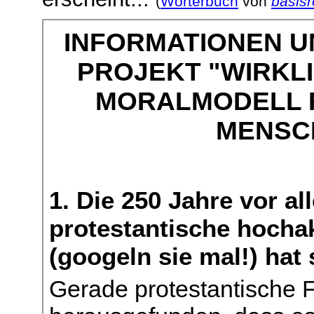
(
Wörterbuch
von
basisr