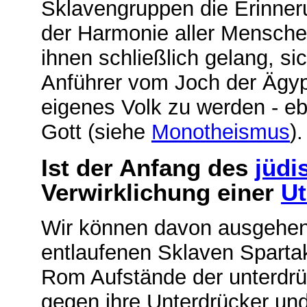
Sklavengruppen die Erinner
der Harmonie aller Mensche
ihnen schließlich gelang, s
Anführer vom Joch der Ägypt
eigenes Volk zu werden - e
Gott (siehe
Monotheismus
)
Ist der Anfang des
jüdi
Verwirklichung einer
Ut
Wir können davon ausgehen,
entlaufenen Sklaven Spartak
Rom Aufstände der unterdr
gegen ihre Unterdrücker un