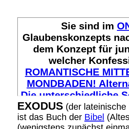
EXODUS
(der lateinisch
ist das Buch der
Bibel
(Alte
(wenigstens zunächst einma