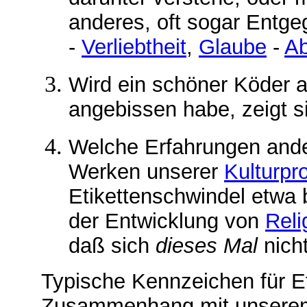
anderes, oft sogar Entg
-
Verliebtheit
,
Glaube
-
Ab
Wird ein schöner Köder 
angebissen habe, zeigt s
Welche Erfahrungen ande
Werken unserer
Kulturpr
Etikettenschwindel etwa
der Entwicklung von
Reli
daß sich
dieses Mal
nicht
Typische Kennzeichen für E
Zusammenhang mit unser