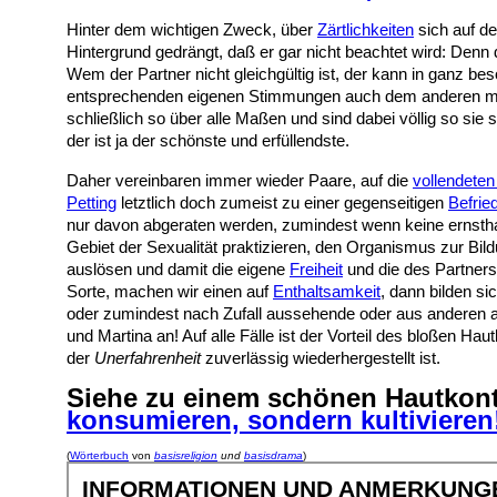
Hinter dem wichtigen Zweck, über
Zärtlichkeiten
sich auf d
Hintergrund gedrängt, daß er gar nicht beachtet wird: Denn
Wem der Partner nicht gleichgültig ist, der kann in ganz bes
entsprechenden eigenen Stimmungen auch dem anderen mitt
schließlich so über alle Maßen und sind dabei völlig so 
der ist ja der schönste und erfüllendste.
Daher vereinbaren immer wieder Paare, auf die
vollendeten
Petting
letztlich doch zumeist zu einer gegenseitigen
Befrie
nur davon abgeraten werden, zumindest wenn keine ernsthaf
Gebiet der Sexualität praktizieren, den Organismus zur Bi
auslösen und damit die eigene
Freiheit
und die des Partners
Sorte, machen wir einen auf
Enthaltsamkeit
, dann bilden s
oder zumindest nach Zufall aussehende oder aus anderen a
und Martina an! Auf alle Fälle ist der Vorteil des bloßen H
der
Unerfahrenheit
zuverlässig wiederhergestellt ist.
Siehe zu einem schönen Hautkonta
konsumieren, sondern kultivieren
(
Wörterbuch
von
basisreligion
und
basisdrama
)