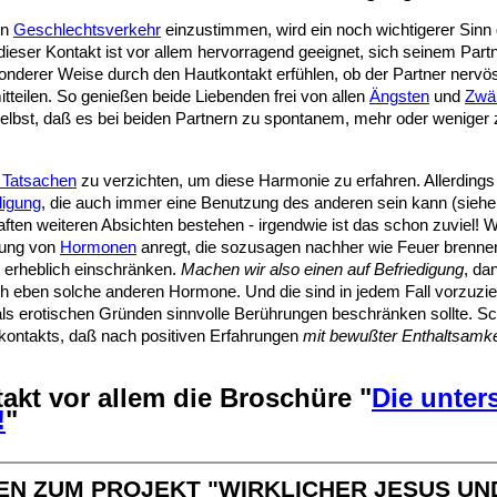
en
Geschlechtsverkehr
einzustimmen, wird ein noch wichtigerer Sinn 
 dieser Kontakt ist vor allem hervorragend geeignet, sich seinem Par
onderer Weise durch den Hautkontakt erfühlen, ob der Partner nervös, 
eilen. So genießen beide Liebenden frei von allen
Ängsten
und
Zwä
sie selbst, daß es bei beiden Partnern zu spontanem, mehr oder wen
 Tatsachen
zu verzichten, um diese Harmonie zu erfahren. Allerdin
digung
, die auch immer eine Benutzung des anderen sein kann (sieh
ten weiteren Absichten bestehen - irgendwie ist das schon zuviel! 
ldung von
Hormonen
anregt, die sozusagen nachher wie Feuer brenne
 erheblich einschränken.
Machen wir also einen auf Befriedigung
, da
ich eben solche anderen Hormone. Und die sind in jedem Fall vorzuz
ls erotischen Gründen sinnvolle Berührungen beschränken sollte. S
autkontakts, daß nach positiven Erfahrungen
mit bewußter Enthaltsamke
kt vor allem die Broschüre "
Die unter
!
"