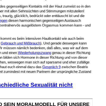
des gegenseitigen Kontakts mit der Haut zumeist so in den
tner mit allen Sehnsüchten und Stimmungen mitzuteilen!
traurig, glücklich, bedrückt oder enttäuscht ist und die
ngen
diesen harmonischen gegenseitigen Austausch
iger zentralnervös ausgelöstem Orgasmus kommen kann - und
gs kommt es
beim intensiven Hautkontakt wie auch beim
e
Gebrauch und Mißbrauch
). Und gerade deswegen kann
Wir müssen nämlich bedenken, daß alles, was wir auf dem
n und einen
Wiederholungszwang
genau in dieser Richtung
nn bilden sich Hormone in dieser Richtung und von dieser
iehen, weswegen man sich auf sparsame und eher zufällige
chaut euch einmal dazu das
Gespräch 9
zwischen Beatrix
it
zumindest mit neuen Partnern der ursprüngliche Zustand
schiedliche Sexualität nicht