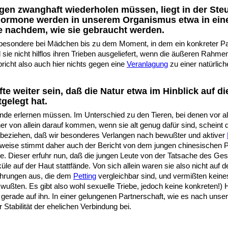
en zwanghaft wiederholen müssen, liegt in der Ste
Hormone werden in unserem Organismus etwa in ein
je nachdem, wie sie gebraucht werden.
besondere bei Mädchen bis zu dem Moment, in dem ein konkreter Partne
sie nicht hilflos ihren Trieben ausgeliefert, wenn die äußeren Rah
icht also auch hier nichts gegen eine
Veranlagung
zu einer natürlic
te weiter sein, daß die Natur etwa im Hinblick auf di
gelegt hat.
ende erlernen müssen. Im Unterschied zu den Tieren, bei denen vor
aher von allein darauf kommen, wenn sie alt genug dafür sind, scheint
beziehen, daß wir besonderes Verlangen nach bewußter und aktiver
erweise stimmt daher auch der Bericht von dem jungen chinesischen P
gte. Dieser erfuhr nun, daß die jungen Leute von der Tatsache des G
 auf der Haut stattfände. Von sich allein waren sie also nicht auf 
ührungen aus, die dem
P
etting
vergleichbar sind, und vermißten keine
s wußten. Es gibt also wohl sexuelle Triebe, jedoch keine konkreten
 gerade auf ihn. In einer gelungenen Partnerschaft, wie es nach uns
 Stabilität der ehelichen Verbindung bei.