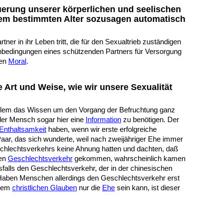
uerung unserer körperlichen und seelischen
em bestimmten Alter sozusagen automatisch
r in ihr Leben tritt, die für den Sexualtrieb zuständigen
menbedingungen eines schützenden Partners für Versorgung
hen
Moral
.
e Art und Weise, wie wir unsere Sexualität
 allem das Wissen um den Vorgang der Befruchtung ganz
 der Mensch sogar hier eine
I
nformation
zu benötigen. Der
E
nthaltsamkeit
haben, wenn wir erste erfolgreiche
aar, das sich wunderte, weil nach zweijähriger Ehe immer
eschlechtsverkehrs keine Ahnung hatten und dachten, daß
den
Geschlechtsverkehr
gekommen, wahrscheinlich kamen
sfalls den Geschlechtsverkehr, der in der chinesischen
!) Haben Menschen allerdings den Geschlechtsverkehr erst
erem
christlichen Glauben
nur die
Ehe
sein kann, ist dieser