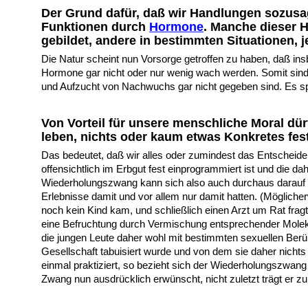
Der Grund dafür, daß wir Handlungen sozusag
Funktionen durch
H
ormone
. Manche dieser 
gebildet, andere in bestimmten Situationen, 
Die Natur scheint nun Vorsorge getroffen zu haben, daß ins
Hormone gar nicht oder nur wenig wach werden. Somit sind 
und Aufzucht von Nachwuchs gar nicht gegeben sind. Es spr
Von Vorteil für unsere menschliche Moral dürf
leben, nichts oder kaum etwas Konkretes fest
D
as bedeutet, daß wir alles oder zumindest das Entscheid
offensichtlich im Erbgut fest einprogrammiert ist und die d
Wiederholungszwang kann sich also auch durchaus darauf 
Erlebnisse damit und vor allem nur damit hatten. (Möglich
noch kein Kind kam, und schließlich einen Arzt um Rat fra
eine Befruchtung durch Vermischung entsprechender Moleküle
die jungen Leute daher wohl mit bestimmten sexuellen Ber
Gesellschaft tabuisiert wurde und von dem sie daher nicht
einmal praktiziert, so bezieht sich der Wiederholungszwang
Zwang nun ausdrücklich erwünscht, nicht zuletzt trägt er zur