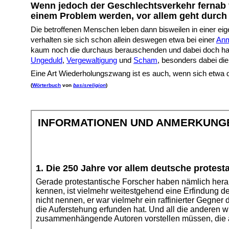
Wenn jedoch der Geschlechtsverkehr fernab
einem Problem werden, vor allem geht durch
Die betroffenen Menschen leben dann bisweilen in einer ei
verhalten sie sich schon allein deswegen etwa bei einer
A
n
kaum noch die durchaus berauschenden und dabei doch harm
U
ngeduld
,
V
ergewaltigung
und
S
cham
, besonders dabei di
Eine Art Wiederholungszwang ist es auch, wenn sich etwa d
(
Wörterbuch
von
basisreligion
)