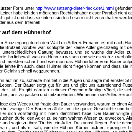
kürzter Form unter
http://www.satsang-dieter-rieck.de/1.html
gefunden 
) Leider habe ich den möglichen Rechteinhaber dieser Parabel nicht gef
ch gut ist und dass sie interessierten Lesern nicht vorenthalten werden
der aus dem Internet!
r auf dem Hühnerhof
nem Spaziergang durch den Wald ein Adlerei. Er nahm es mit nach Hau
ie Brutzeit vorüber war, schlüpfte der kleine Adler gleichzeitig mit
r unterschiedlichen Gattung bewusst, und so wuchs der Adler
rte ihn liebevoll, was ein Huhn zu wissen und wie es sich zu verhalten
d Insekten scharrt und wie man das Hühnerfutter vom Bauer aufpic
ie lehrte ihn auch, dass Hühner nicht fliegen können und dass sie i
er Gefahr schnell wegzurennen.
n auf ihn zu, schaute ihm tief in die Augen und sagte mit ernster S
eben. Der Bauer sorgt gut für uns und gibt uns ausreichend Futte
der Luft. Es gibt nämlich in dieser Gegend mächtige Vögel, die sich
chen, uns zu packen und mitzunehmen. Wir nennen sie Adler. Sei auf 
loge des Weges und fragte den Bauer verwundert, warum er einen Adle
of zwinge. Der Bauer erzählte ihm die ganze Geschichte und betont
er sich vollständig mit ihnen identifiziert habe. Der Bauer willigte 
ersuchen dürfe, den Adler zu seinem wahren Wesen zu erwecken. Als
 und sagte zu ihm: "Du bist ein Adler. Du kannst fliegen. Breite dein
rwirrt, und als er sah, wie die Hühner Körner pickten, sprang er 