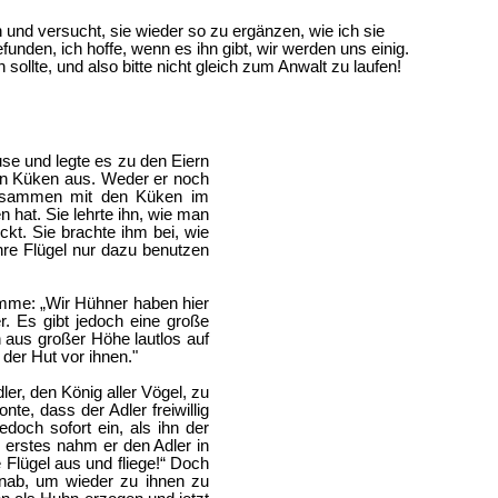
und versucht, sie wieder so zu ergänzen, wie ich sie
unden, ich hoffe, wenn es ihn gibt, wir werden uns einig.
 sollte, und also bitte nicht gleich zum Anwalt zu laufen!
se und legte es zu den Eiern
 den Küken aus. Weder er noch
 zusammen mit den Küken im
 hat. Sie lehrte ihn, wie man
kt. Sie brachte ihm bei, wie
hre Flügel nur dazu benutzen
timme: „Wir Hühner haben hier
r. Es gibt jedoch eine große
 aus großer Höhe lautlos auf
der Hut vor ihnen."
r, den König aller Vögel, zu
e, dass der Adler freiwillig
jedoch sofort ein, als ihn der
 erstes nahm er den Adler in
e Flügel aus und fliege!“ Doch
hinab, um wieder zu ihnen zu