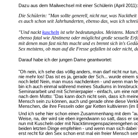
Dazu aus dem Mailwechsel mit einer Schülerin (April 2011):
Die Schülerin: "Man sollte generell, nicht nur, was Nacktheit
es auch schon seit Jahrhunderten, ebenso das, was ich schrei
"Und nackt
kuscheln
ist sehr bedeutungslos. Meistens. Manc
ebenso fatal wie Abstinenz oder möglichst große sexuelle Erf
mit denen man fast nichts macht und es brennt sich in's Ged
Sex meistens, ob man auf die Fresse gefallen ist oder nicht,
Darauf habe ich der jungen Dame geantwortet:
"Oh nein, ich sehe das völlig anders, man darf nicht nur
nie mehr los! Das ist es ja, gerade der Sch... wurde einem
noch liebt! Nein, man muss nachdenken - und wenn man fe
bin ich auch einmal während meines Studiums in Innsbruck 
Seminararbeit und mit Schmierpapier - einfach, um eine n
nach dem Motto: "Das kann doch nicht sein, dass ich meine F
Mensch sein zu können, auch und gerade ohne diese Verkle
Menschen, die ihre Fesseln oder gar Ketten kultivieren (im
Und ich sehe hier schon einen Zusammenhang mit dem "auf die
Weise, na, der wird sie eben irgendwann so satt, dass er sie
nun mit Kuscheln oder mit Nacktimregenspazierengehen ode
beiden letzten Dinge empfehlen - und wenn man sich dabei 
erst recht für den Sex schon erst mal ein freier Mensch s