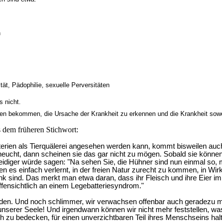
n
tät, Pädophilie, sexuelle Perversitäten
s nicht.
ionen bekommen, die Ursache der Krankheit zu erkennen und die Krankheit sow
s dem früheren Stichwort:
atterien als Tierquälerei angesehen werden kann, kommt bisweilen a
heucht, dann scheinen sie das gar nicht zu mögen. Sobald sie können, f
teidiger würde sagen: "Na sehen Sie, die Hühner sind nun einmal so, 
n es einfach verlernt, in der freien Natur zurecht zu kommen, in Wirkl
rank sind. Das merkt man etwa daran, dass ihr Fleisch und ihre Eier i
 offensichtlich an einem Legebatteriesyndrom."
en. Und noch schlimmer, wir verwachsen offenbar auch geradezu m
nserer Seele! Und irgendwann können wir nicht mehr feststellen, wa
ch zu bedecken, für einen unverzichtbaren Teil ihres Menschseins ha