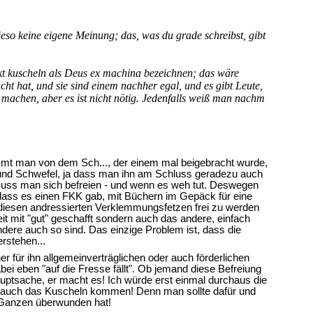
wieso keine eigene Meinung; das, was du grade schreibst, gibt
kt kuscheln als Deus ex machina bezeichnen; das wäre
ht hat, und sie sind einem nachher egal, und es gibt Leute,
 machen, aber es ist nicht nötig. Jedenfalls weiß man nachm
ommt man von dem Sch..., der einem mal beigebracht wurde,
ech und Schwefel, ja dass man ihn am Schluss geradezu auch
muss man sich befreien - und wenn es weh tut. Deswegen
 dass es einen FKK gab, mit Büchern im Gepäck für eine
 diesen andressierten Verklemmungsfetzen frei zu werden
it mit "gut" geschafft sondern auch das andere, einfach
ere auch so sind. Das einzige Problem ist, dass die
rstehen...
er für ihn allgemeinverträglichen oder auch förderlichen
abei eben "auf die Fresse fällt". Ob jemand diese Befreiung
ptsache, er macht es! Ich würde erst einmal durchaus die
ann auch das Kuscheln kommen! Denn man sollte dafür und
d Ganzen überwunden hat!