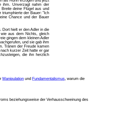
hn als Huhn erzogen und jetzt
ie ihm. Unverzagt nahm der
 Breite deine Flügel aus und
 triumphierte der Bauer: "Ich
h eine Chance und der Bauer
ort hielt er den Adler in die
 wie aus dem Nichts, gleich
eie gingen dem kleinen Adler
 wachgerufen, und sie gab ihm
en. Tränen der Freude kamen
n nach kurzer Zeit hatte er gar
hzusteigen, die ihn herzlich
er
Manipulation
und
Fundamentalismus
, warum die
droms beziehungsweise der Verhausschweinung des