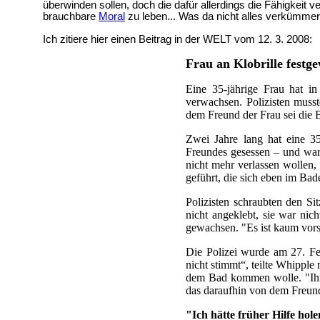
überwinden sollen, doch die dafür allerdings die Fähigkeit 
brauchbare
Moral
zu leben... Was da nicht alles verkümmert
Ich zitiere hier einen Beitrag in der WELT vom 12. 3. 2008:
Frau an Klobrille festg
Eine 35-jährige Frau hat in
verwachsen. Polizisten musst
dem Freund der Frau sei die 
Zwei Jahre lang hat eine 3
Freundes gesessen – und war 
nicht mehr verlassen wollen,
geführt, die sich eben im Ba
Polizisten schraubten den Si
nicht angeklebt, sie war nic
gewachsen. "Es ist kaum vorst
Die Polizei wurde am 27. Fe
nicht stimmt“, teilte Whipple
dem Bad kommen wolle. "Ihre
das daraufhin von dem Freun
"Ich hätte früher Hilfe hole