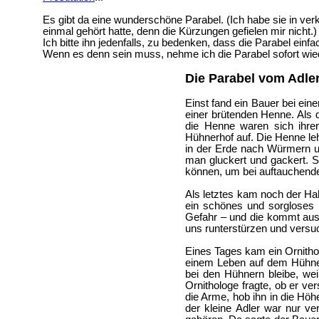
Es gibt da eine wunderschöne Parabel.
(Ich habe sie in ver
einmal gehört hatte, denn die Kürzungen gefielen mir nicht.
Ich bitte ihn jedenfalls, zu bedenken, dass die Parabel einfa
Wenn es denn sein muss, nehme ich die Parabel sofort wie
Die Parabel vom Adle
Einst fand ein Bauer bei ei
einer brütenden Henne. Als d
die Henne waren sich ihre
Hühnerhof auf. Die Henne leh
in der Erde nach Würmern un
man gluckert und gackert. S
können, um bei auftauchend
Als letztes kam noch der Hah
ein schönes und sorgloses L
Gefahr – und die kommt aus 
uns runterstürzen und versu
Eines Tages kam ein Ornitho
einem Leben auf dem Hühnerh
bei den Hühnern bleibe, weil 
Ornithologe fragte, ob er v
die Arme, hob ihn in die Höhe
der kleine Adler war nur ve