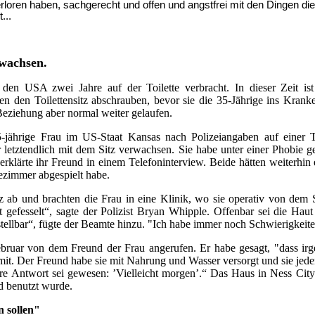
verloren haben, sachgerecht und offen und angstfrei mit den Dingen d
...
ewachsen.
 den USA zwei Jahre auf der Toilette verbracht. In dieser Zeit ist
en den Toilettensitz abschrauben, bevor sie die 35-Jährige ins Kran
Beziehung aber normal weiter gelaufen.
5-jährige Frau im US-Staat Kansas nach Polizeiangaben auf einer T
letztendlich mit dem Sitz verwachsen. Sie habe unter einer Phobie 
 erklärte ihr Freund in einem Telefoninterview. Beide hätten weiterhi
dezimmer abgespielt habe.
tz ab und brachten die Frau in eine Klinik, wo sie operativ von dem 
ht gefesselt“, sagte der Polizist Bryan Whipple. Offenbar sei die Ha
ellbar“, fügte der Beamte hinzu. "Ich habe immer noch Schwierigkeiten
bruar von dem Freund der Frau angerufen. Er habe gesagt, "dass irg
 mit. Der Freund habe sie mit Nahrung und Wasser versorgt und sie jeden
 Antwort sei gewesen: ’Vielleicht morgen’.“ Das Haus in Ness City
d benutzt wurde.
n sollen"