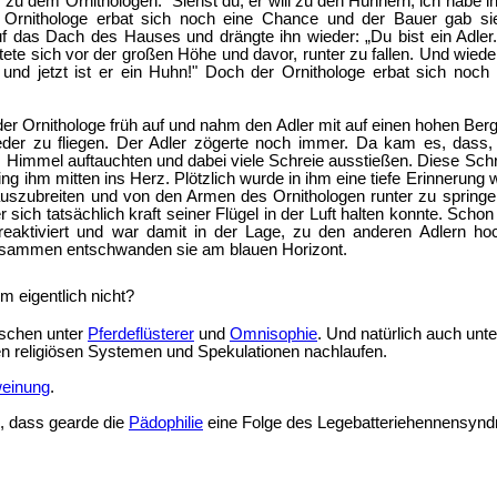
zu dem Ornithologen: "Siehst du, er will zu den Hühnern, ich habe i
r Ornithologe erbat sich noch eine Chance und der Bauer gab s
uf das Dach des Hauses und drängte ihn wieder: „Du bist ein Adler.
htete sich vor der großen Höhe und davor, runter zu fallen. Und wieder
und jetzt ist er ein Huhn!" Doch der Ornithologe erbat sich noc
er Ornithologe früh auf und nahm den Adler mit auf einen hohen Berg. D
ieder zu fliegen. Der Adler zögerte noch immer. Da kam es, dass,
Himmel auftauchten und dabei viele Schreie ausstießen. Diese Schr
ing ihm mitten ins Herz. Plötzlich wurde in ihm eine tiefe Erinnerung
uszubreiten und von den Armen des Ornithologen runter zu spring
er sich tatsächlich kraft seiner Flügel in der Luft halten konnte. Scho
reaktiviert und war damit in der Lage, zu den anderen Adlern hoc
usammen entschwanden sie am blauen Horizont.
 eigentlich nicht?
schen unter
Pferdeflüsterer
und
Omnisophie
. Und natürlich auch unt
n religiösen Systemen und Spekulationen nachlaufen.
einung
.
g, dass gearde die
Pädophilie
eine Folge des Legebatteriehennensyn