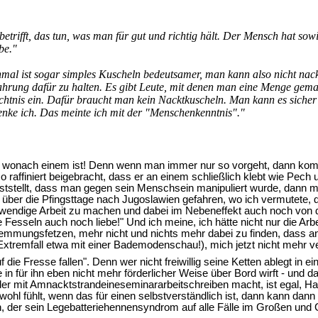
 betrifft, das tun, was man für gut und richtig hält. Der Mensch hat so
be."
hmal ist sogar simples Kuscheln bedeutsamer, man kann also nicht nac
ahrung dafür zu halten. Es gibt Leute, mit denen man eine Menge gemac
ächtnis ein. Dafür braucht man kein Nacktkuscheln. Man kann es sicher
 denke ich. Das meinte ich mit der "Menschenkenntnis"."
 tun, wonach einem ist! Denn wenn man immer nur so vorgeht, dann k
 so raffiniert beigebracht, dass er an einem schließlich klebt wie P
ststellt, dass man gegen sein Menschsein manipuliert wurde, dann 
über die Pfingsttage nach Jugoslawien gefahren, wo ich vermutete,
otwendige Arbeit zu machen und dabei im Nebeneffekt auch noch von
esseln auch noch liebe!" Und ich meine, ich hätte nicht nur die Arbe
mmungsfetzen, mehr nicht und nichts mehr dabei zu finden, dass and
 Extremfall etwa mit einer Bademodenschau!), mich jetzt nicht mehr ve
 Fresse fallen". Denn wer nicht freiwillig seine Ketten ablegt in ein
 in für ihn eben nicht mehr förderlicher Weise über Bord wirft - und d
r mit Amnacktstrandeineseminararbeitschreiben macht, ist egal, Hau
wohl fühlt, wenn das für einen selbstverständlich ist, dann kann d
ein, der sein Legebatteriehennensyndrom auf alle Fälle im Großen un