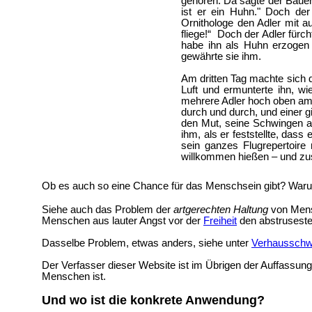
gehören. Da sagte der Bauer 
ist er ein Huhn." Doch de
Ornithologe den Adler mit a
fliege!“ Doch der Adler fürc
habe ihn als Huhn erzogen 
gewährte sie ihm.
Am dritten Tag machte sich d
Luft und ermunterte ihn, w
mehrere Adler hoch oben am 
durch und durch, und einer g
den Mut, seine Schwingen a
ihm, als er feststellte, dass 
sein ganzes Flugrepertoire 
willkommen hießen – und z
Ob es auch so eine Chance für das Menschsein gibt? Warum
Siehe auch das Problem der
artgerechten Haltung
von Men
Menschen aus lauter Angst vor der
Freiheit
den abstruseste
Dasselbe Problem, etwas anders, siehe unter
Verhausschw
Der Verfasser dieser Website ist im Übrigen der Auffassun
Menschen ist.
Und wo ist die konkrete Anwendung?