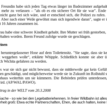
ne Freundin habe sich jeden Tag etwas länger im Badezimmer aufgehal
 mehr zu verlassen – "als ob es ein sicherer Ort für sie war". Ende
 nicht ganz bei sich wäre, und er entschied sich, die Polizei zu rufen. 
u. Aber nach einer Weile gewöhnt man sich irgendwie daran", sagte er ü
it 16 Jahren zusammen ist.
rau habe eine schwere Kindheit gehabt. Ihre Mutter sei früh gestorben, 
gehalten worden. Ihrem Freund zufolge wurde sie geschlagen.
einen
 heruntergelassener Hose auf dem Toilettensitz. "Sie sagte, dass sie ke
t weggehen wolle“, erklärte Whipple. Schließlich konnte sie aber 
ach Wichita gefahren zu werden.
war sie sich gar nicht bewusst, dass sie mittlerweile gar kein Gefüh
en geschädigt, und möglicherweise werde sie in Zukunft im Rollstuhl si
haus weiterhin um sie kümmern. Die Behörden prüfen unterdessen, 
 wird. (AP/WAL/PAWO).
eitrag in der WELT vom 20.3.2008
Sache - so wie bei den Legebatteriehennen. In freier Wildbahn ist 
erheit groß: Etwa echte Partnerschaften, Ehen, die auch halten, ke