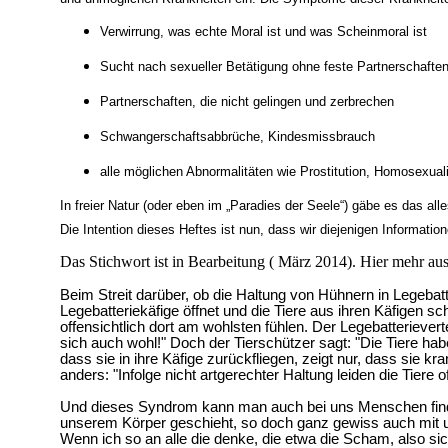
Verwirrung, was echte Moral ist und was Scheinmoral ist
Sucht nach sexueller Betätigung ohne feste Partnerschafte
Partnerschaften, die nicht gelingen und zerbrechen
Schwangerschaftsabbrüche, Kindesmissbrauch
alle möglichen Abnormalitäten wie Prostitution, Homosexuali
In freier Natur (oder eben im „Paradies der Seele“) gäbe es das alle
Die Intention dieses Heftes ist nun, dass wir diejenigen Informat
Das Stichwort ist in Bearbeitung ( März 2014). Hier mehr au
Beim Streit darüber, ob die Haltung von Hühnern in Legeb
Legebatteriekäfige öffnet und die Tiere aus ihren Käfigen sc
offensichtlich dort am wohlsten fühlen. Der Legebatteriever
sich auch wohl!" Doch der Tierschützer sagt: "Die Tiere habe
dass sie in ihre Käfige zurückfliegen, zeigt nur, dass sie k
anders: "Infolge nicht artgerechter Haltung leiden die Tiere
Und dieses Syndrom kann man auch bei uns Menschen find
unserem Körper geschieht, so doch ganz gewiss auch mit u
Wenn ich so an alle die denke, die etwa die Scham, also si