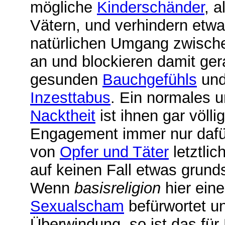
mögliche
Kinderschänder
, 
Vätern, und verhindern etwa
natürlichen Umgang zwisc
an und blockieren damit ger
gesunden
Bauchgefühls
und
Inzesttabus
. Ein normales u
Nacktheit
ist ihnen gar völli
Engagement immer nur dafü
von
Opfer und Täter
letztlic
auf keinen Fall etwas grund
Wenn
basisreligion
hier ein
Sexualscham
befürwortet un
Überwindung, so ist das fü