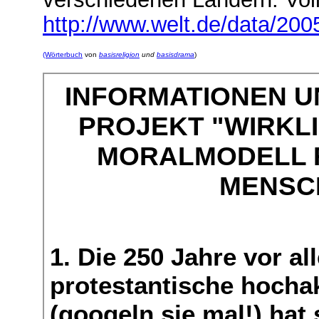
http://www.welt.de/data/200
(Wörterbuch
von
basisreligion
und
basisdrama
)