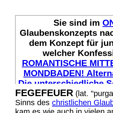
FEGEFEUER
(lat. "purg
Sinns des
christlichen Glau
kam es wie auch in vielen a