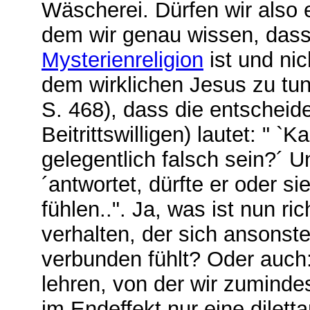
Wäscherei. Dürfen wir also
dem wir genau wissen, dass 
Mysterienreligion
ist und nic
dem wirklichen Jesus zu tun 
S. 468), dass die entscheid
Beitrittswilligen) lautet: " `
gelegentlich falsch sein?´ U
´antwortet, dürfte er oder s
fühlen..". Ja, was ist nun ri
verhalten, der sich ansonst
verbunden fühlt? Oder auch:
lehren, von der wir zuminde
im Endeffekt nur eine dilet