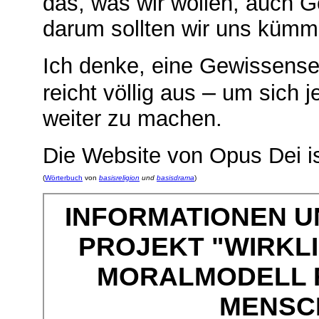
das, was wir wollen, auch G
darum sollten wir uns kümme
Ich denke, eine Gewissense
–
reicht völlig aus
um sich j
weiter zu machen.
Die Website von Opus Dei i
(
Wörterbuch
von
basisreligion
und
basisdrama
)