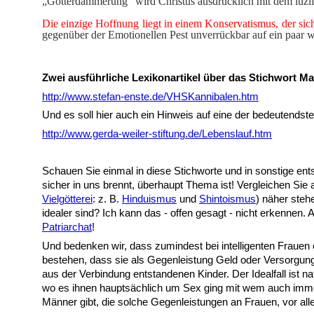
„Götterdämmerung“ wird Christus ausdrücklich mit dem luzif
Die einzige Hoffnung liegt in einem Konservatismus, der sich
gegenüber der Emotionellen Pest unverrückbar auf ein paar we
Zwei ausführliche Lexikonartikel über das Stichwort Mat
http://www.stefan-enste.de/VHSKannibalen.htm
Und es soll hier auch ein Hinweis auf eine der bedeutendst
http://www.gerda-weiler-stiftung.de/Lebenslauf.htm
Schauen Sie einmal in diese Stichworte und in sonstige ent
sicher in uns brennt, überhaupt Thema ist! Vergleichen Sie
Vielgötterei
: z. B.
Hinduismus
und
Shintoismus
) näher steh
idealer sind? Ich kann das - offen gesagt - nicht erkennen. 
Patriarchat
!
Und bedenken wir, dass zumindest bei intelligenten Fraue
bestehen, dass sie als Gegenleistung Geld oder Versorgung 
aus der Verbindung entstandenen Kinder. Der Idealfall ist n
wo es ihnen hauptsächlich um Sex ging mit wem auch immer, 
Männer gibt, die solche Gegenleistungen an Frauen, vor alle