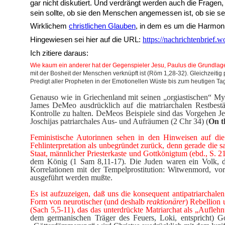
gar nicht diskutiert. Und verdrängt werden auch die Fragen
sein sollte, ob sie den Menschen angemessen ist, ob sie s
Wirklichem
christlichen Glauben
, in dem es um die Harmonie
https://nachrichtenbrief.w
Hingewiesen sei hier auf die URL:
Ich zitiere daraus:
Wie kaum ein anderer hat der Gegenspieler Jesu, Paulus die Grundlage
mit der Bosheit der Menschen verknüpft ist (Röm 1,28-32). Gleichzeitig
Predigt aller Propheten in der Emotionellen Wüste bis zum heutigen Ta
Genauso wie in Griechenland mit seinen „orgiastischen“ Mys
James DeMeo ausdrücklich auf die matriarchalen Restbestän
Kontrolle zu halten. DeMeos Beispiele sind das Vorgehen Je
Joschijas patriarchales Aus- und Aufräumen (2 Chr 34) (
On t
Feministische Autorinnen sehen in den Hinweisen auf die 
Fehlinterpretation als unbegründet zurück, denn gerade die s
Staat, männlicher Priesterkaste und Gottkönigtum (ebd., S. 2
dem König (1 Sam 8,11-17). Die Juden waren ein Volk, da
Korrelationen mit der Tempelprostitution: Witwenmord, vor
ausgeführt werden mußte.
Es ist aufzuzeigen, daß uns die konsequent antipatriarchalen 
Form von neurotischer (und deshalb
reaktionärer
) Rebellion 
(Sach 5,5-11), das das unterdrückte Matriarchat als „Aufleh
dem germanischen Träger des Feuers, Loki, entspricht) Go