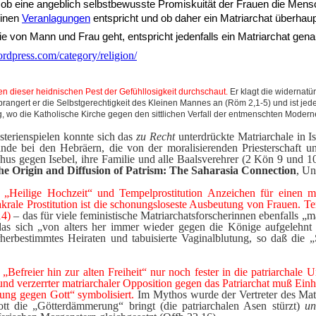
, ob eine angeblich selbstbewusste Promiskuität der Frauen die Mensc
einen
Veranlagungen
entspricht und ob daher ein Matriarchat überhaup
 von Mann und Frau geht, entspricht jedenfalls ein Matriarchat genau
ordpress.com/category/religion/
n dieser heidnischen Pest der Gefühllosigkeit durchschaut.
Er klagt die widernatü
 prangert er die Selbstgerechtigkeit des Kleinen Mannes an (Röm 2,1-5) und ist jed
g, wo die Katholische Kirche gegen den sittlichen Verfall der entmenschten Modern
terienspielen konnte sich das
zu Recht
unterdrückte Matriarchale in Is
de bei den Hebräern, die von der moralisierenden Priesterschaft u
hus gegen Isebel, ihre Familie und alle Baalsverehrer (2 Kön 9 und 
he Origin and Diffusion of Patrism: The Saharasia Connection
, Un
„Heilige Hochzeit“ und Tempelprostitution Anzeichen für einen ma
akrale Prostitution ist die schonungsloseste Ausbeutung von Frauen. Te
14)
– das für viele feministische Matriarchatsforscherinnen ebenfalls „m
s sich „von alters her immer wieder gegen die Könige aufgelehnt h
herbestimmtes Heiraten und tabuisierte Vaginalblutung, so daß die 
„Befreier hin zur alten Freiheit“ nur noch fester in die patriarchale 
und verzerrter matriarchaler Opposition gegen das Patriarchat muß Ein
nung gegen Gott“ symbolisiert.
Im Mythos wurde der Vertreter des Matri
tt die „Götterdämmerung“ bringt (die patriarchalen Asen stürzt)
un