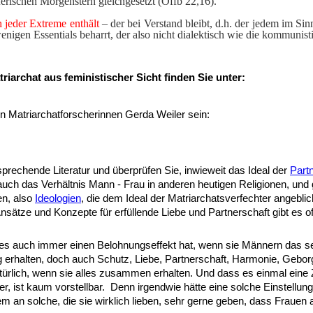
erischen Morgenstern gleichgesetzt (Offb 22,16).
 jeder Extreme enthält
– der bei Verstand bleibt, d.h. der jedem im Si
nigen Essentials beharrt, der also nicht dialektisch wie die kommunist
riarchat aus feministischer Sicht finden Sie unter:
en Matriarchatforscherinnen Gerda Weiler sein:
sprechende Literatur und überprüfen Sie, inwieweit das Ideal der
Part
 auch das Verhältnis Mann - Frau in anderen heutigen Religionen, und
en, also
Ideologien
, die dem Ideal der Matriarchatsverfechter angeblic
Ansätze und Konzepte für erfüllende Liebe und Partnerschaft gibt es of
n es auch immer einen Belohnungseffekt hat, wenn sie Männern das 
erhalten, doch auch Schutz, Liebe, Partnerschaft, Harmonie, Geborgen
atürlich, wenn sie alles zusammen erhalten. Und dass es einmal eine 
ist kaum vorstellbar. Denn irgendwie hätte eine solche Einstellung 
m an solche, die sie wirklich lieben, sehr gerne geben, dass Frauen 