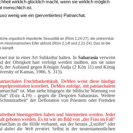
hheit wirklich glücklich macht, wenn sie wirklich möglich
t menschlich ist.
so wenig wie ein (pervertiertes) Patriarchat.
rliche orgastisch impotente Sexualität an (Röm 1,24-27), die untrennbar
em missionarischen Eifer abhold (Röm 2,14f und 2,21-24). Das ist die
e kämpft.
rael nur in einer Art Subkultur halten. In
Saharasia
verweist
nd der Obrigkeit hart verfolgt werden mußten, um sie unter
10), der Aufstand gegen Königin Atalja (2 Kön 11) und König
iversity of Kansas, 1986, S. 313).
triarchalen Fruchtbarkeitskult. DeMeo weist diese häufige
mpelprostitution korreliert, DeMeo zufolge, mit patriarchalem
atriarchal“ ist. Man siehe hingegen die biblische Warnung vor
at“ (Esra 4,19) – gegen die Despoten Saharasias. Weitere
„Schmutzarbeit“ der Defloration von Priestern oder Fremden
Unfreiheit hineingeritten haben und hineinreiten werden. Jeder
halt geboten werden. Es ist wie im Bild von „der Frau im Faß“
archats in die Hölle verbannt, aus der heraus „Luzifer“ (der
d dabei die Welt zerstört
. Selbst in der neutestamentlichen