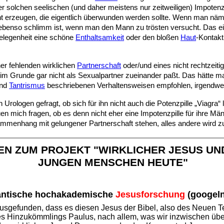
r solchen seelischen (und daher meistens nur zeitweiligen) Impotenz 
cht erzeugen, die eigentlich überwunden werden sollte. Wenn man näml
st ebenso schlimm ist, wenn man den Mann zu trösten versucht. Das ei
elegenheit eine schöne
Enthaltsamkeit
oder den bloßen
Haut
-Kontakt
ner fehlenden wirklichen
Partnerschaft
oder/und eines nicht rechtzei
n im Grunde gar nicht als Sexualpartner zueinander paßt. Das hätte 
nd
Tantrismus
beschriebenen Verhaltensweisen empfohlen, irgendwelch
Urologen gefragt, ob sich für ihn nicht auch die Potenzpille „Viagra“
en mich fragen, ob es denn nicht eher eine Impotenzpille für ihre Män
ammenhang mit gelungener Partnerschaft stehen, alles andere wird zu