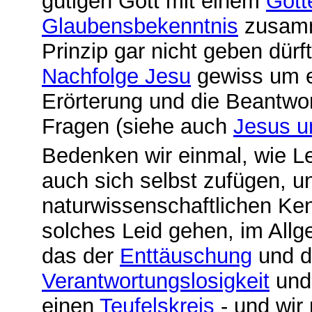
gütigen Gott mit einem
G
ott
Glaubensbekenntnis
zusamm
Prinzip gar nicht geben dürf
Nachfolge Jesu
gewiss um e
Erörterung und die Beantwor
Fragen (siehe auch
Jesus u
Bedenken wir einmal, wie L
auch sich selbst zufügen, 
naturwissenschaftlichen Ke
solches Leid gehen,
im All
das der
Enttäuschung
und de
Verantwortungslosigkeit
und 
einen
Teufelskreis
- und wir