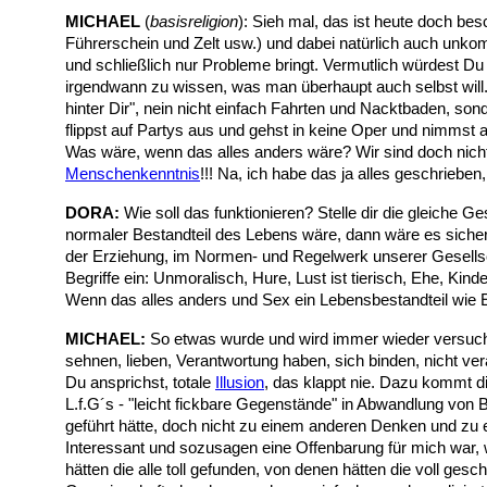
MICHAEL
(
basisreligion
): Sieh mal, das ist heute doch b
Führerschein und Zelt usw.) und dabei natürlich auch unkom
und schließlich nur Probleme bringt. Vermutlich würdest Du
irgendwann zu wissen, was man überhaupt auch selbst will. 
hinter Dir", nein nicht einfach Fahrten und Nacktbaden, s
flippst auf Partys aus und gehst in keine Oper und nimmst a
Was wäre, wenn das alles anders wäre? Wir sind doch nicht
Menschenkenntnis
!!! Na, ich habe das ja alles geschrieben
DORA:
Wie soll das funktionieren? Stelle dir die gleiche 
normaler Bestandteil des Lebens wäre, dann wäre es siche
der Erziehung, im Normen- und Regelwerk unserer Gesellscha
Begriffe ein: Unmoralisch, Hure, Lust ist tierisch, Ehe, Ki
Wenn das alles anders und Sex ein Lebensbestandteil wie 
MICHAEL:
So etwas wurde und wird immer wieder versuc
sehnen, lieben, Verantwortung haben, sich binden, nicht ve
Du ansprichst, totale
Illusion
, das klappt nie. Dazu kommt di
L.f.G´s - "leicht fickbare Gegenstände" in Abwandlung von 
geführt hätte, doch nicht zu einem anderen Denken und zu 
Interessant und sozusagen eine Offenbarung für mich war, 
hätten die alle toll gefunden, von denen hätten die voll g