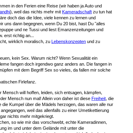
men in den Ferien eine Reise (wir haben ja Auto und
andhi
), weil das nichts mehr mit
Kameradschaft
zu tun hat
äre doch das die Idee, viele kennen zu lernen und
wir uns dann begegnen, wenn Du 20 bist, hast Du "alles
odepuppe und ne Tussi und liest Emanzenzeitungen und
erst richtig an...
ht, wirklich moralisch, zu
Lebenskonzepten
und zu
 freuen, kein Sex. Warum nicht? Wenn Sexualität ein
leme fangen doch irgendwo ganz anders an. Die fangen in
pfen mit dem Begriff Sex so vieles, da fallen mir solche
tischen Firlefanz.
er Mensch will hoffen, leiden, sich entsagen, kämpfen,
 der Mensch nun mal! Allein von daher ist diese
Freiheit
, die
ie die Kumpel über die Mädels herzogen, das waren alle nur
angegangen, weil das allenfalls zu einer Umetikettierung
gar nichts mehr mitgekriegt.
ädchen, so wie mir das vorschwebt, echte Kameradinnen,
bung im und unter dem Gelände mit unter die