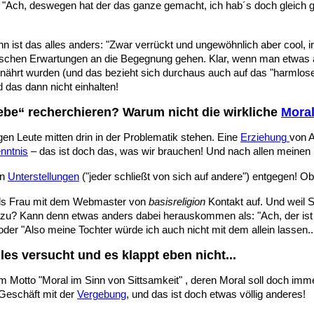
r "Ach, deswegen hat der das ganze gemacht, ich hab´s doch gleich g
nn ist das alles anders: "Zwar verrückt und ungewöhnlich aber cool, i
t falschen Erwartungen an die Begegnung gehen. Klar, wenn man etwas 
nährt wurden (und das bezieht sich durchaus auch auf das "harmlose
das dann nicht einhalten!
ebe“ recherchieren? Warum nicht die wirkliche
Mora
gen Leute mitten drin in der Problematik stehen. Eine
Erziehung
von A
nntnis
– das ist doch das, was wir brauchen! Und nach allen meinen 
en
Unterstellungen
("jeder schließt von sich auf andere") entgegen! O
n als Frau mit dem Webmaster von
basisreligion
Kontakt auf. Und weil S
zu? Kann denn etwas anders dabei herauskommen als: "Ach, der ist
der "Also meine Tochter würde ich auch nicht mit dem allein lassen...
les versucht und es klappt eben nicht...
otto "Moral im Sinn von Sittsamkeit" , deren Moral soll doch immer n
 Geschäft mit der
Vergebung
, und das ist doch etwas völlig anderes!