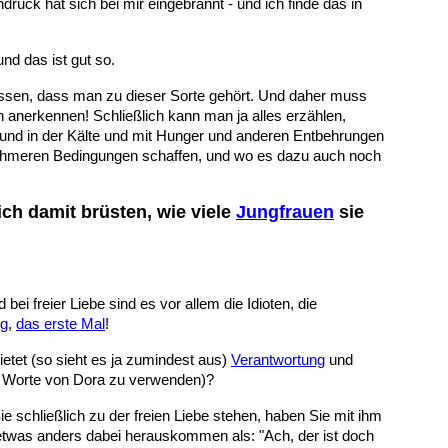
uck hat sich bei mir eingebrannt - und ich finde das in
nd das ist gut so.
assen, dass man zu dieser Sorte gehört. Und daher muss
anerkennen! Schließlich kann man ja alles erzählen,
 und in der Kälte und mit Hunger und anderen Entbehrungen
ngenehmeren Bedingungen schaffen, und wo es dazu auch noch
ich damit brüsten, wie viele
Jungfrauen
sie
d bei freier Liebe sind es vor allem die Idioten, die
ng
,
das erste Mal
!
etet (so sieht es ja zumindest aus)
Verantwortung
und
ie Worte von Dora zu verwenden)?
ie schließlich zu der freien Liebe stehen, haben Sie mit ihm
etwas anders dabei herauskommen als: "Ach, der ist doch