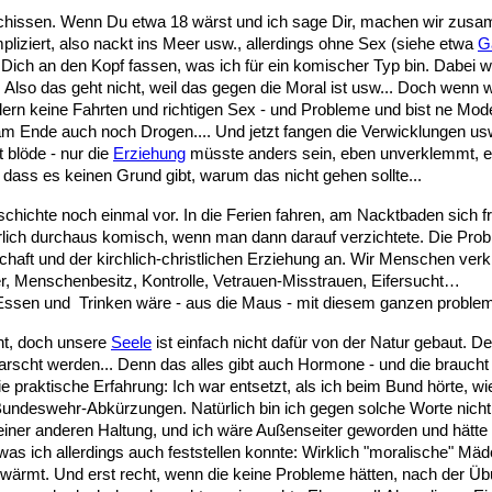
eschissen. Wenn Du etwa 18 wärst und ich sage Dir, machen wir zusam
pliziert, also nackt ins Meer usw., allerdings ohne Sex (siehe etwa
G
 Dich an den Kopf fassen, was ich für ein komischer Typ bin. Dabei w
Also das geht nicht, weil das gegen die Moral ist usw... Doch wenn 
ondern keine Fahrten und richtigen Sex - und Probleme und bist ne M
m Ende auch noch Drogen.... Und jetzt fangen die Verwicklungen usw. 
 blöde - nur die
Erziehung
müsste anders sein, eben unverklemmt, ec
, dass es keinen Grund gibt, warum das nicht gehen sollte...
Geschichte noch einmal vor. In die Ferien fahren, am Nacktbaden sich
rlich durchaus komisch, wenn man dann darauf verzichtete. Die Prob
ft und der kirchlich-christlichen Erziehung an. Wir Menschen verknü
nder, Menschenbesitz, Kontrolle, Vetrauen-Misstrauen, Eifersucht…
Essen und Trinken wäre - aus die Maus - mit diesem ganzen problema
ht, doch unsere
Seele
ist einfach nicht dafür von der Natur gebaut. D
rarscht werden... Denn das alles gibt auch Hormone - und die braucht
e praktische Erfahrung: Ich war entsetzt, als ich beim Bund hörte, w
Bundeswehr-Abkürzungen. Natürlich bin ich gegen solche Worte nicht 
einer anderen Haltung, und ich wäre Außenseiter geworden und hätte 
was ich allerdings auch feststellen konnte: Wirklich "moralische" M
eschwärmt. Und erst recht, wenn die keine Probleme hätten, nach der Ü