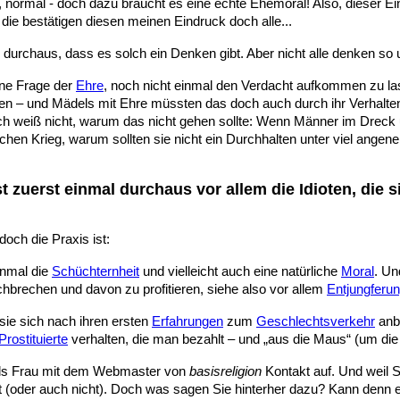
ormal - doch dazu braucht es eine echte Ehemoral! Also, dieser Eindr
 die bestätigen diesen meinen Eindruck doch alle...
durchaus, dass es solch ein Denken gibt. Aber nicht alle denken so u
ine Frage der
Ehre
, noch nicht einmal den Verdacht aufkommen zu l
n – und Mädels mit Ehre müssten das doch auch durch ihr Verhalten 
ich weiß nicht, warum das nicht gehen sollte: Wenn Männer im Dreck
otischen Krieg, warum sollten sie nicht ein Durchhalten unter viel a
 zuerst einmal durchaus vor allem die Idioten, die s
doch die Praxis ist:
inmal die
Schüchternheit
und vielleicht auch eine natürliche
Moral
. Un
chbrechen und davon zu profitieren, siehe also vor allem
Entjungferu
sie sich nach ihren ersten
Erfahrungen
zum
Geschlechtsverkehr
anbi
Prostituierte
verhalten, die man bezahlt – und „aus die Maus“ (um d
n als Frau mit dem Webmaster von
basisreligion
Kontakt auf. Und weil S
t (oder auch nicht). Doch was sagen Sie hinterher dazu? Kann denn 