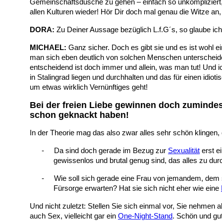
Gemeinschaftsdusche zu gehen – einfach so unkompliziert, n
allen Kulturen wieder! Hör Dir doch mal genau die Witze an,
DORA:
Zu Deiner Aussage bezüglich L.f.G´s, so glaube ich 
MICHAEL:
Ganz sicher. Doch es gibt sie und es ist wohl e
man sich eben deutlich von solchen Menschen unterscheide
entscheidend ist doch immer und allein, was man tut! Und 
in Stalingrad liegen und durchhalten und das für einen idi
um etwas wirklich Vernünftiges geht!
Bei der freien Liebe gewinnen doch zumindest
schon geknackt haben!
In der Theorie mag das also zwar alles sehr schön klingen, 
-
Da sind doch gerade im Bezug zur
Sexualität
erst e
gewissenlos und brutal genug sind, das alles zu dur
-
Wie soll sich gerade eine Frau von jemandem, dem 
Fürsorge erwarten? Hat sie sich nicht eher wie eine
Und nicht zuletzt: Stellen Sie sich einmal vor, Sie nehme
auch Sex, vielleicht gar ein
One-Night-Stand
. Schön und gu