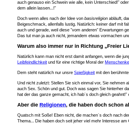
auch genauso ein Schwein wie alle, kein Unterschied!" ode
dem allein lassen...!"
Doch wenn alles nach der Idee von
basisreligion
abläuft, da
Beigeschmack, allenfalls lustig. Natürlich: keiner darf mi
auch und gerade, weil diese "vom anderen" Erwartungen ge
Das tut man ja auch nicht, jemandem etwas vormachen und 
Warum also immer nur in Richtung „Freier Li
Natürlich kann man nicht erst damit anfangen, wenn die jun
Leibfeindlichkeit
und für eine richtige Moral der
Menschenke
Dem steht natürlich nur unsre
Spießigkeit
mit den berühmt
Und nicht zuletzt: Stellen Sie sich einmal vor, Sie nehme
auch Sex. Schön und gut. Doch was sagen Sie hinterher da
hat der das ganze gemacht, ich hab´s doch gleich geahnt!" o
Aber die
Religionen
, die haben doch schon al
Quatsch mit Soße! Eben nicht, die machen´s doch nach dem M
Thema... Die haben doch seit jeher viel mehr Interesse am