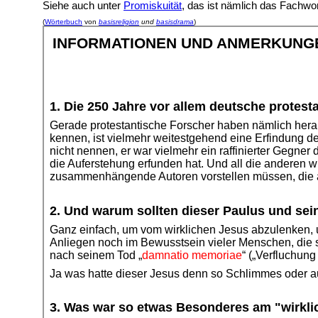
Siehe auch unter
Promiskuität
, das ist nämlich das Fachwor
(
Wörterbuch
von
basisreligion
und
basisdrama
)