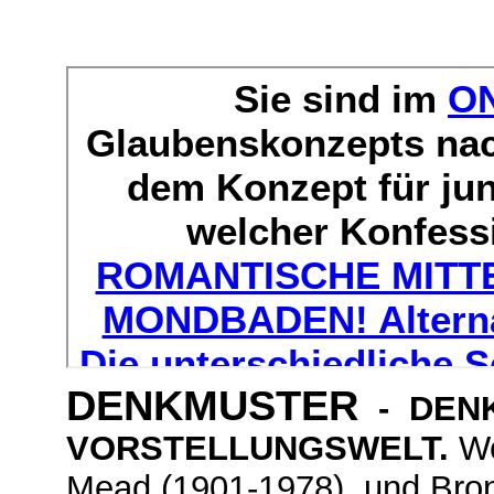
DENKMUSTER
- DEN
VORSTELLUNGSWELT.
We
Mead (1901-1978), und Bron