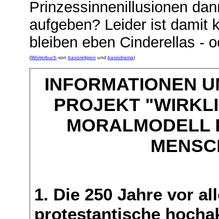
Prinzessinnenillusionen dan
aufgeben? Leider ist damit
bleiben eben Cinderellas - 
(
Wörterbuch
von
basisreligion
und
basisdrama
)