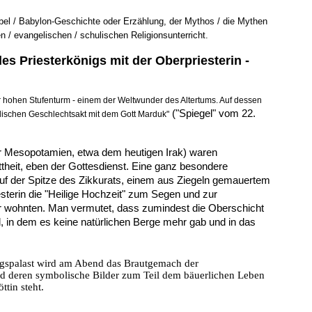
Babel / Babylon-Geschichte oder Erzählung, der Mythos / die Mythen
hen / evangelischen / schulischen
Religionsunterricht.
des Priesterkönigs mit der Oberpriesterin -
r hohen Stufenturm - einem der Weltwunder des Altertums. Auf dessen
("Spiegel" vom 22.
bolischen Geschlechtsakt mit dem Gott Marduk"
er Mesopotamien, etwa dem heutigen Irak) waren
ttheit, eben der Gottesdienst. Eine ganz besondere
uf der Spitze des Zikkurats, einem aus Ziegeln gemauertem
esterin die "Heilige Hochzeit" zum Segen und zur
er wohnten. Man vermutet, dass zumindest die Oberschicht
in dem es keine natürlichen Berge mehr gab und in das
nigspalast wird am Abend das Brautgemach der
d und deren symbolische Bilder zum Teil dem bäuerlichen Leben
tin steht.