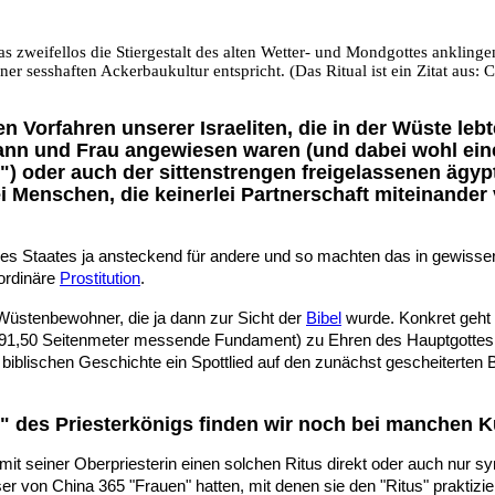
 zweifellos die Stiergestalt des alten Wetter- und Mondgottes anklingen l
r sesshaften Ackerbaukultur entspricht. (Das Ritual ist ein Zitat aus:
C
 Vorfahren unserer Israeliten, die in der Wüste le
n und Frau angewiesen waren (und dabei wohl eine 
n") oder auch der sittenstrengen freigelassenen ägy
 Menschen, die keinerlei Partnerschaft miteinander
 des Staates ja ansteckend für andere und so machten das in gewiss
ordinäre
Prostitution
.
Wüstenbewohner, die ja dann zur Sicht der
Bibel
wurde. Konkret geht 
91,50 Seitenmeter messende Fundament) zu Ehren des Hauptgottes M
 der biblischen Geschichte ein Spottlied auf den zunächst gescheite
" des Priesterkönigs finden wir noch bei manchen Kul
it seiner Oberpriesterin einen solchen Ritus direkt oder auch nur sy
ser von China 365 "Frauen" hatten, mit denen sie den "Ritus" praktizie