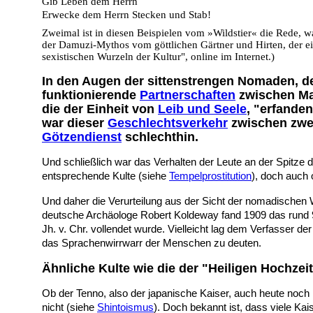
Gib Leben dem Herrn
Erwecke dem Herrn Stecken und Stab!
Zweimal ist in diesen Beispielen vom »Wildstier« die Rede, was
der Damuzi-Mythos vom göttlichen Gärtner und Hirten, der eine
sexistischen Wurzeln der Kultur", online im Internet.)
In den Augen der sittenstrengen Nomaden, den
funktionierende
Partnerschaften
zwischen Man
die der Einheit von
Leib und Seele
, "erfande
war dieser
Geschlechtsverkehr
zwischen zwei
Götzendienst
schlechthin.
Und schließlich war das Verhalten der Leute an der Spitze
entsprechende Kulte (siehe
Tempelprostitution
), doch auch 
Und daher die Verurteilung aus der Sicht der nomadischen 
deutsche Archäologe Robert Koldeway fand 1909 das rund 
Jh. v. Chr. vollendet wurde. Vielleicht lag dem Verfasser
das Sprachenwirrwarr der Menschen zu deuten.
Ähnliche Kulte wie die der "Heiligen Hochzeit
Ob der Tenno, also der japanische Kaiser, auch heute noch m
nicht (siehe
Shintoismus
). Doch bekannt ist, dass viele Kai