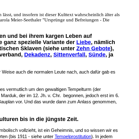
ässt, und insofern ist dieser Kulttext wahrscheinlich älter als
arola Meier-Seethaler "Ursprünge und Befreiungen - Die
bten und bei ihrem kargen Leben auf
ganz spezielle Variante der
Liebe
, nämlich
ptischen Sklaven (siehe unter
Zehn Gebote
),
 verband,
Dekadenz
,
Sittenverfall
,
Sünde
, ja
er Weise auch die normalen Leute nach, auch dafür gab es
es vermutlich um den gewaltigen Tempelturm (der
arduk, der im 12. Jh. v. Chr.
begonnen, jedoch erst im 6.
rten Bauplan vor. Und das wurde dann zum Anlass genommen,
turen bis in die jüngste Zeit.
mbolisch vollzieht, ist ein Geheimnis, und so wissen wir es
rten (bis 1911 - siehe unter
Tempelprostitution
). In jedem