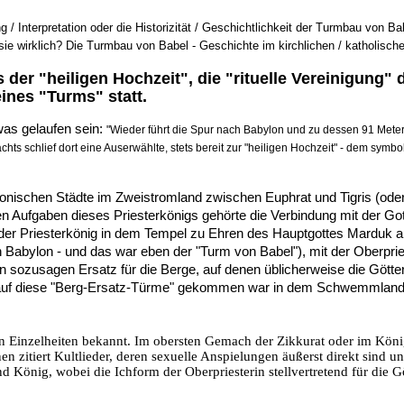
g /
Interpretation oder die Historizität / Geschichtlichkeit der Turmbau von 
sie wirklich? Die
Turmbau von Babel - Geschichte
im
kirchlichen / katholisc
 der "heiligen Hochzeit", die "rituelle Vereinigung" 
ines "Turms" statt.
was gelaufen sein:
"Wieder führt die Spur nach Babylon und zu dessen 91 Mete
achts schlief dort eine Auserwählte, stets bereit zur "heiligen Hochzeit" - dem sym
ylonischen Städte im Zweistromland zwischen Euphrat und Tigris (od
den Aufgaben dieses Priesterkönigs gehörte die Verbindung mit der Go
der Priesterkönig in dem Tempel zu Ehren des Hauptgottes Marduk a
n Babylon - und das war eben der "Turm von Babel"), mit der Oberpri
n sozusagen Ersatz für die Berge, auf denen üblicherweise die Gött
r auf diese "Berg-Ersatz-Türme" gekommen war in dem Schwemmland, 
len Einzelheiten bekannt. Im obersten Gemach der Zikkurat oder im Kö
innen zitiert Kultlieder, deren sexuelle Anspielungen äußerst direkt sin
König, wobei die Ichform der Oberpriesterin stellvertretend für die Göt