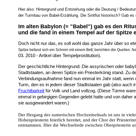
Hier also: Hintergrund und Entstehung oder die Deutung /
Bedeutun
der
Turmbau von Babel
-Erzählung
. Die
Sintflut
historisch? Gab es 
Im alten Babylon (= "Babel") gab es den Ritus
und die fand in einem Tempel auf der Spitze e
Doch nicht nur das, es soll wohl das ganze Jahr über so et
Spitze befand sich ein Schrein mit einem Bett, berichten die Quellen. N
03. 2010 - Artikel über Tempelprostitution).
Der geschichtliche Hintergrund: Die assyrischen oder bab
Stadtstaaten, an deren Spitze ein Priesterkönig stand. Zu 
Verbindungsaufnahme fand nun einmal im Jahr statt, wenn 
Turm, den es in jedem dieser Stadtstaaten gab (also auch i
Fruchtbarkeit
für Volk und Land vollzog. (Diese Türme ware
einmal in gebirgigen Gegenden gelebt hatte und von dahe
sie ausgewandert waren.)
Der Hergang des sumerischen Hochzeitsrituals ist uns in vie
Hohenpriesterin feierlich bereitet, und der Chor der Priester
entstammen. Hier die Wechselrede zwischen Oberpriesterin und 