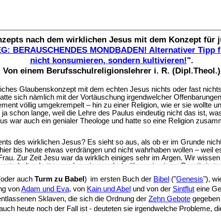
(oder auch
Turm zu Babel
)
im ersten Buch der
Bibel
("
Genesis
"), w
ng von
Adam und Eva
, von
Kain und Abel
und von der
Sintflut
eine Ge
ntlassenen Sklaven, die sich die Ordnung der
Zehn Gebote
gegeben h
uch heute noch der Fall ist - deuteten sie irgendwelche Probleme, d