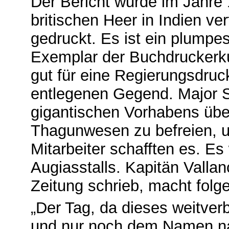
Der Bericht wurde im Jahr
britischen Heer in Indien ve
gedruckt. Es ist ein plumpes
Exemplar der Buchdruckerku
gut für eine Regierungsdruck
entlegenen Gegend. Major S
gigantischen Vorhabens übe
Thagunwesen zu befreien, u
Mitarbeiter schafften es. E
Augiasstalls. Kapitän Valla
Zeitung schrieb, macht fol
„Der Tag, da dieses weitverb
und nur noch dem Namen nac