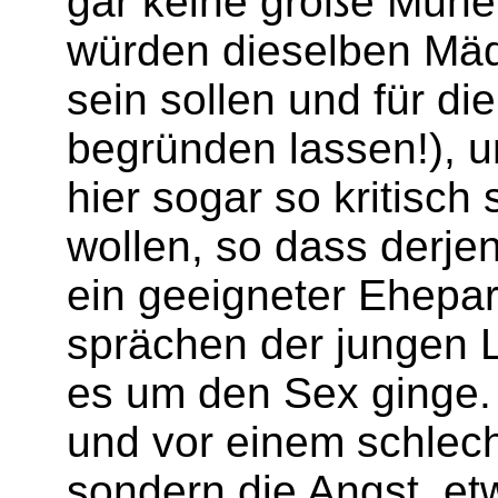
gar keine große Mühe,
wür­den die­selben Mäd­
sein sollen und für die
begründen lassen!), un­
hier sogar so kri­tisc
wollen, so dass der­j
ein ge­eigneter Ehepa
sprächen der jungen 
es um den Sex ginge. 
und vor einem schlech
son­dern die Angst, et