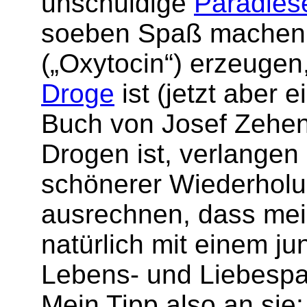
unschuldige
Paradies
soeben Spaß machen, 
(„Oxytocin“) erzeugen
Droge
ist (jetzt aber 
Buch von Josef Zehen
Drogen ist, verlange
schönerer Wiederholun
ausrechnen, dass mei
natürlich mit einem ju
Lebens- und Liebespar
Mein Tipp also an sie