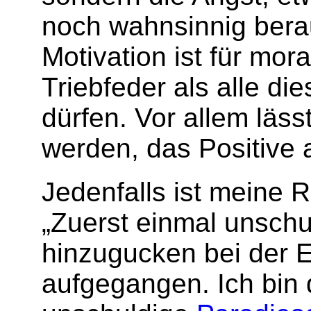
noch wahn­sinnig be­r
Motivation ist für mo­r
Triebfe­der als alle d
dürfen. Vor allem läss
wer­den, das Positi­ve
Jedenfalls ist meine
„Zuerst einmal unsch
hinzugucken bei der E
aufgegangen. Ich bin