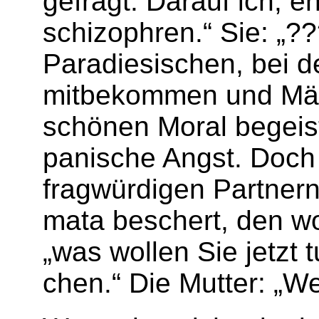
gefragt. Darauf ich, e
schizophren.“ Sie: „??
Paradiesischen, bei d
mitbekommen und Männe
schönen Moral begeist
panische Angst. Doch 
fragwürdi­gen Partner
mata beschert, den wo
„was wol­len Sie jetzt
chen.“ Die Mutter: „We