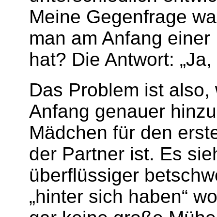
Meine Gegenfra­ge war
man am Anfang einer 
hat? Die Ant­wort: „Ja
Das Problem ist also
Anfang genauer hinzug
Mädchen für den ers­t
der Partner ist. Es sie
überflüs­siger betschwe
„hin­ter sich ha­ben“ w