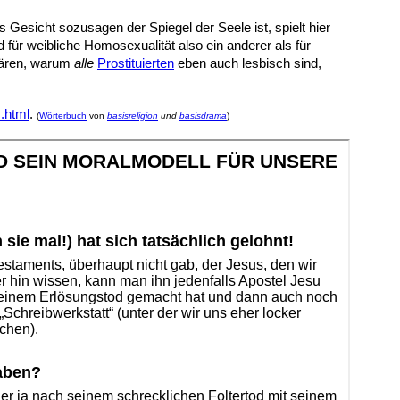
esicht sozusagen der Spiegel der Seele ist, spielt hier
ür weibliche Homosexualität also ein anderer als für
klären, warum
alle
Prostituierten
eben auch lesbisch sind,
.html
.
(
Wörterbuch
von
basisreligion
und
basisdrama
)