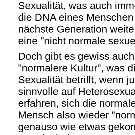
Sexualität
, was auc
h imme
die DNA eines Menschen
nächste Generation
weite
eine "nicht normale sexu
e
Doch gibt es
gewiss auch
"normalere Kul
tur"
, was d
Sexualität betrifft,
wenn ju
sinnvolle
auf Heterosexua
erfahren, sich die norma
Mensch also wieder "norm
genauso wie etwas gekom