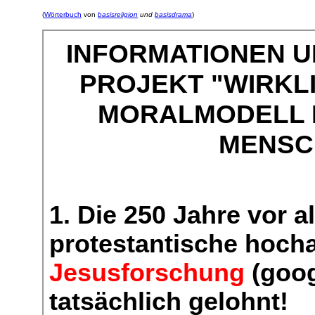
(
Wörterbuch
von
basisreligion
und
basisdrama
)