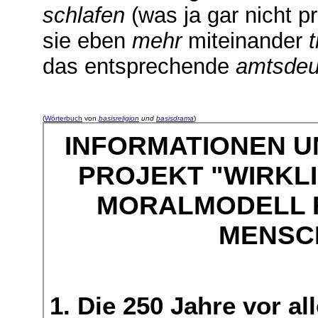
schlafen
(was ja gar nicht p
sie eben
mehr
miteinander
das entsprechende
amtsdeu
(
Wörterbuch
von
basisreligion
und
basisdrama
)