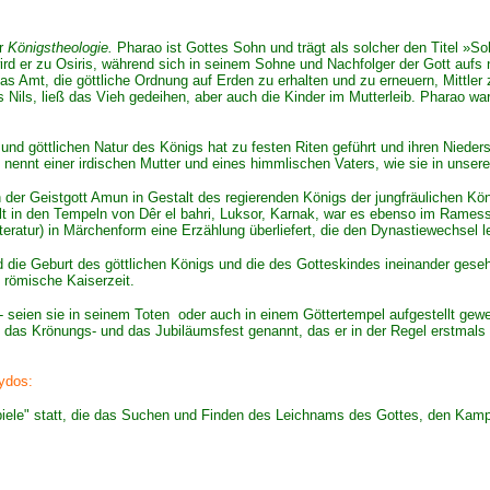
er
Königstheologie.
Pharao ist Gottes Sohn und trägt als solcher den Titel »
wird er zu Osiris, während sich in seinem Sohne und Nachfolger der Gott aufs 
das
Amt, die göttliche Ordnung auf Erden zu erhalten und zu erneuern, Mittle
 Nils, ließ das Vieh gedeihen, aber auch die Kinder im Mutterleib. Pharao wa
 und göttlichen Natur des Königs hat zu festen Riten geführt und ihren Nieder
 nennt einer irdischen Mutter und eines himmlischen Vaters, wie sie in unser
h der Geistgott Amun in Gestalt des regierenden Königs der jungfräulichen K
 in den Tempeln von Dêr el bahri, Luksor, Karnak, war es ebenso im Ramesse
eratur) in Märchenform eine Erzählung überliefert, die den Dynastiewechsel le
 die Geburt des göttlichen Königs und die des Gotteskindes ineinander geseh
e römische Kaiserzeit.
- seien sie in seinem Toten oder auch in einem Göttertempel aufgestellt gew
n das Krönungs- und das Jubiläumsfest genannt, das er in der Regel erstmals 
ydos:
Spiele" statt, die das Suchen und Finden des Leichnams des Gottes, den Kam