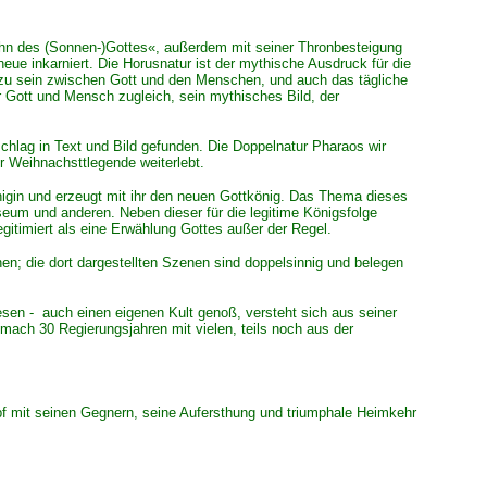
Sohn des (Sonnen-)Gottes«, außerdem mit seiner Thronbesteigung
neue inkarniert. Die Horusnatur ist der mythische Ausdruck für die
r zu sein zwischen Gott und den Menschen, und auch das tägliche
r Gott und Mensch zugleich, sein mythisches Bild, der
schlag in Text und Bild gefunden. Die Doppelnatur Pharaos wir
er Weihnachsttlegende weiterlebt.
önigin und erzeugt mit ihr den neuen Gottkönig. Das Thema dieses
um und anderen. Neben dieser für die legitime Königsfolge
gitimiert als eine Erwählung Gottes außer der Regel.
en; die dort dargestellten Szenen sind doppelsinnig und belegen
esen - auch einen eigenen Kult genoß, versteht sich aus seiner
mach 30 Regierungsjahren mit vielen, teils noch aus der
pf mit seinen Gegnern, seine Aufersthung und triumphale Heimkehr