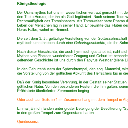
Königstheologie
Der Osirismythos hat uns im wesentlichen vertraut gemacht mit d
den Titel »Horus«, der ihn als Gott legitimiert. Nach seinem Tode 
Rechtmäßigkeit des Throninhabers. Als Thronwalter hatte Pharao 
Leben der Menschen lag in seiner Hand. Er bewirkte das Fluten des
Horus Falke, wohnt im Himmel.
Die seit dem 3. Jt. geläufige Vorstellung von der Gottessohnschaft
mythisch umschrieben durch eine
Geburtsgeschichte,
die ihn Sohn
Nach dieser Geschichte, die auch hymnisch gestaltet ist, naht sic
Mythos von Pharaos wunderbarer Zeugung und Geburt ist behandelt
geltenden Geschichte ist uns durch den Papyrus Westcar (siehe Lit
In den Geburtshäusern der Spätzeittempel, den sog. Mammisi, wird
die Vorstellung von der göttlichen Abkunft des Herrschers bis in di
Daß der König besondere Verehrung, in der Gestalt seiner Statuen 
göttlichen Natur. Von den besonderen Festen, die ihm galten, seie
Prähistorie überlieferten Zeremonien beging.
Oder auch auf Seite 574 im Zusammenhang mit dem Tempel in Ab
Einmal jährlich fanden unter großer Beteiigung der Bevölkerung "
in den großen Tempel zum Gegenstand hatten.
Quintessenz: