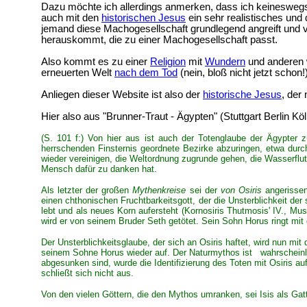
Dazu möchte ich allerdings anmerken, dass ich keineswegs 
auch mit den
historischen Jesus
ein sehr realistisches un
jemand diese Machogesellschaft grundlegend angreift und v
herauskommt, die zu einer Machogesellschaft passt.
Also kommt es zu einer
Religion
mit
Wundern
und anderen 
erneuerten Welt
nach dem Tod
(nein, bloß nicht jetzt schon!)
Anliegen dieser Website ist also der
historische Jesus
, der
Hier also aus "Brunner-Traut - Ägypten" (Stuttgart Berlin Köl
(S. 101 f:) Von hier aus ist auch der Totenglaube der Ägypter
herrschenden Finsternis geordnete Bezirke abzuringen, etwa durc
wieder vereinigen, die Weltordnung zugrunde gehen, die Wasserflut
Mensch dafür zu danken hat.
Als letzter der großen
Mythenkreise
sei der
von Osiris
angerissen
einen chthonischen Fruchtbarkeitsgott, der die Unsterblichkeit der
lebt und als neues Korn aufersteht (Kornosiris Thutmosis' IV., M
wird er von seinem Bruder Seth getötet. Sein Sohn Horus ringt mi
Der Unsterblichkeitsglaube, der sich an Osiris haftet, wird nun m
seinem Sohne Horus wieder auf. Der Naturmythos ist wahrschein
abgesunken sind, wurde die Identifizierung des Toten mit Osiris auf 
schließt sich nicht aus.
Von den vielen Göttern, die den Mythos umranken, sei Isis als Ga