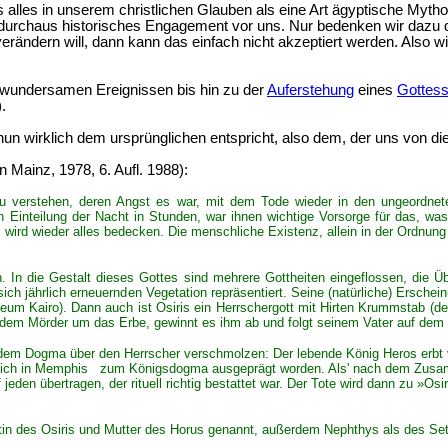
alles in unserem christlichen Glauben als eine Art ägyptische Mytho
d durchaus historisches Engagement vor uns. Nur bedenken wir dazu 
erändern will, dann kann das einfach nicht akzeptiert werden. Also 
wundersamen Ereignissen bis hin zu der
Auferstehung
eines
Gottes
.
 nun wirklich dem ursprünglichen entspricht, also dem, der uns von d
n Mainz, 1978, 6. Aufl. 1988):
 zu verstehen, deren Angst es war, mit dem Tode wieder in den ungeordne
h Einteilung der Nacht in Stunden, war ihnen wichtige Vorsorge für das, w
 wird wieder alles bedecken. Die menschliche Existenz, allein in der Ordnung 
. In die Gestalt dieses Gottes sind mehrere Gottheiten eingeflossen, die Übe
 sich jährlich erneuernden Vegetation repräsentiert. Seine (natürliche) Ersche
useum Kairo). Dann auch ist Osiris ein Herrschergott mit Hirten Krummstab 
t dem Mörder um das Erbe, gewinnt es ihm ab und folgt seinem Vater auf dem
it dem Dogma über den Herrscher verschmolzen: Der lebende König Heros erbt v
lich in Memphis zum Königsdogma ausgeprägt worden. Als' nach dem Zusamme
jeden übertragen, der rituell richtig bestattet war. Der Tote wird dann zu »Os
ttin des Osiris und Mutter des Horus genannt, außerdem Nephthys als des Set