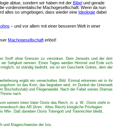
logie abtue, sondern wir haben mit der
Bibel
und gerade
die vorderorientalische Machogesellschaft: Wenn da nun
wird alles so umgebogen, dass wieder eine
Ideologie
dabei
sohns
– und vor allem mit einer besseren Welt in einer
ieser
Machogesellschaft
erlöst!
ten Stoff ohne Grenzen zu versinken. Dem Jenseits und der dort
as wir Seligkeit nennen. Eines Tages werden Himmel und Erde sich
möglich, ist ständig bedroht, sie ist ein Geschenk Gottes, dem der
rlieferung ergibt ein verwickeltes Bild. Einmal erkennen wir in ihr
inungsform ist das Korn, das begraben wird, im Dunkel der Unterwelt
(dem Bischofsstab) und Fliegenwedel. Nach der Fabel seines Dramas
 Throne nach.
on seinem toten Vater Osiris das Reich, m. a. W.: Osiris steht in
nbruch des AR (Anm.: Altes Reich) königliche Privilegien
iris NN«. Daß daneben Osiris Totengott und Totenrichter bleibt,
h und Klageschwester der Isis.